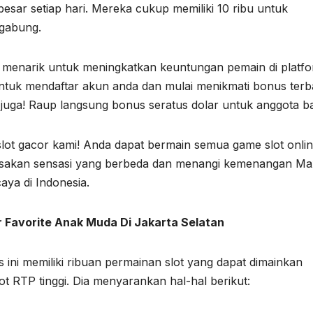
sar setiap hari. Mereka cukup memiliki 10 ribu untuk
gabung.
i menarik untuk meningkatkan keuntungan pemain di platf
ntuk mendaftar akun anda dan mulai menikmati bonus terb
g juga! Raup langsung bonus seratus dolar untuk anggota b
lot gacor kami! Anda dapat bermain semua game slot onli
 Rasakan sensasi yang berbeda dan menangi kemenangan M
caya di Indonesia.
r Favorite Anak Muda Di Jakarta Selatan
 ini memiliki ribuan permainan slot yang dapat dimainkan
t RTP tinggi. Dia menyarankan hal-hal berikut: