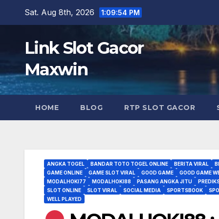
Skip
Sat. Aug 8th, 2026
1:09:55 PM
to
content
Link Slot Gacor
Maxwin
HOME
BLOG
RTP SLOT GACOR
ANGKA TOGEL
BANDAR TOTO TOGEL ONLINE
BERITA VIRAL
B
GAME ONLINE
GAME SLOT VIRAL
GOOD GAME
GOOD GAME WE
MODALHOKI77
MODALHOKI88
PASANG ANGKA JITU
PREDIK
SLOT ONLINE
SLOT VIRAL
SOCIAL MEDIA
SPORTSBOOK
SPO
WELL PLAYED