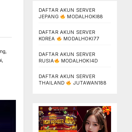
DAFTAR AKUN SERVER
JEPANG
MODALHOKI88
DAFTAR AKUN SERVER
KOREA
MODALHOKI77
ong
,
DAFTAR AKUN SERVER
i
,
RUSIA
MODALHOKI4D
DAFTAR AKUN SERVER
THAILAND
JUTAWAN188