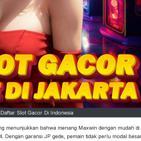
Daftar Slot Gacor Di Indonesia
i yang menunjukkan bahwa menang Maxwin dengan mudah di
4. Dengan garansi JP gede, pemain tidak perlu modal besa