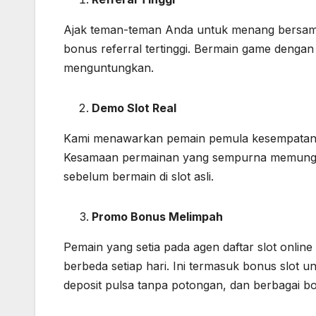
Ajak teman-teman Anda untuk menang bersama 
bonus referral tertinggi. Bermain game dengan 
menguntungkan.
Demo Slot Real
Kami menawarkan pemain pemula kesempatan unt
Kesamaan permainan yang sempurna memungki
sebelum bermain di slot asli.
Promo Bonus Melimpah
Pemain yang setia pada agen daftar slot onli
berbeda setiap hari. Ini termasuk bonus slot 
deposit pulsa tanpa potongan, dan berbagai bo