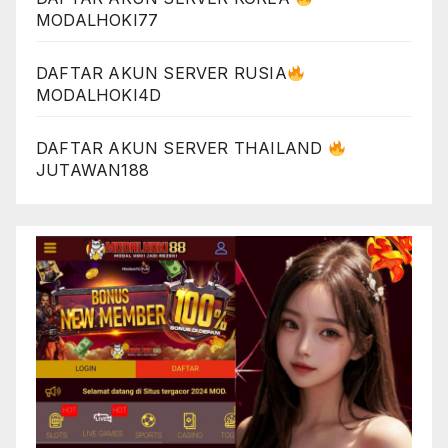
MODALHOKI77
DAFTAR AKUN SERVER RUSIA
MODALHOKI4D
DAFTAR AKUN SERVER THAILAND
JUTAWAN188