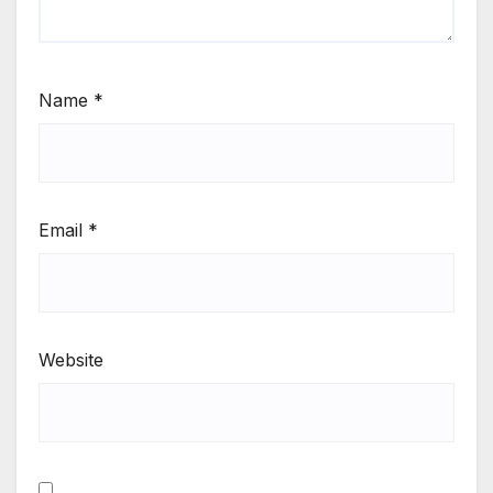
Name
*
Email
*
Website