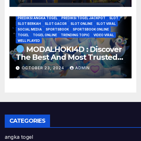
GAME SLOT VIRAL
GOOD GAME
GOOD GAME WELL PLAYED
KISAH VIRAL
MODAL RECEH
MODALHOKI
MODALHOKI4D
MODALHOKI77
MODALHOKI88
PASANG ANGKA JITU
PREDIKSI ANGKA TOGEL
PREDIKSI TOGEL JACKPOT
SLOT
SLOT BERKAH
SLOT GACOR
SLOT ONLINE
SLOT VIRAL
SOCIAL MEDIA
SPORTSBOOK
SPORTSBOOK ONLINE
TOGEL
TOGEL ONLINE
TRENDING TOPIC
VIDEO VIRAL
WELL PLAYED
MODALHOKI4D : Discover
The Best And Most Trusted
Online Lottery Sites For Big
OCTOBER 23, 2024
ADMIN
Wins
CATEGORIES
angka togel