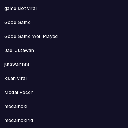
game slot viral
Good Game
Good Game Well Played
Jadi Jutawan
jutawan188
kisah viral
Modal Receh
modalhoki
modalhoki4d