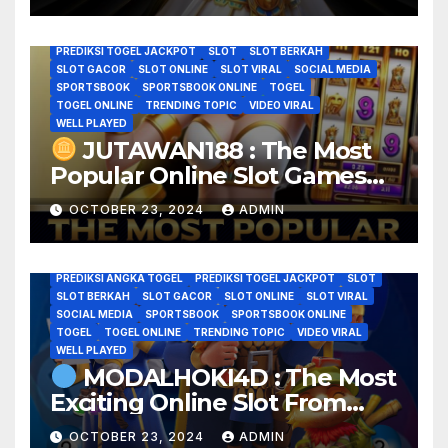
JADI JUTAWAN
JUTAWAN188
KISAH VIRAL
MODAL RECEH
PASANG ANGKA JITU
PREDIKSI ANGKA TOGEL
PREDIKSI TOGEL JACKPOT
SLOT
SLOT BERKAH
SLOT GACOR
SLOT ONLINE
SLOT VIRAL
SOCIAL MEDIA
SPORTSBOOK
SPORTSBOOK ONLINE
TOGEL
TOGEL ONLINE
TRENDING TOPIC
VIDEO VIRAL
WELL PLAYED
JUTAWAN188 : The Most
Popular Online Slot Games
ANGKA TOGEL
BANDAR TOTO TOGEL ONLINE
BERITA VIRAL
BREAKING NEWS
CASINO
CASINO ONLINE
CERITA VIRAL
Loved By Indonesians
GAME GACOR
GAME HOROR
GAME ONLINE
OCTOBER 23, 2024
ADMIN
GAME SLOT VIRAL
GOOD GAME
GOOD GAME WELL PLAYED
KISAH VIRAL
MODAL RECEH
MODALHOKI
MODALHOKI4D
MODALHOKI77
MODALHOKI88
PASANG ANGKA JITU
PREDIKSI ANGKA TOGEL
PREDIKSI TOGEL JACKPOT
SLOT
SLOT BERKAH
SLOT GACOR
SLOT ONLINE
SLOT VIRAL
SOCIAL MEDIA
SPORTSBOOK
SPORTSBOOK ONLINE
TOGEL
TOGEL ONLINE
TRENDING TOPIC
VIDEO VIRAL
WELL PLAYED
MODALHOKI4D : The Most
Exciting Online Slot From
ANGKA TOGEL
BANDAR TOTO TOGEL ONLINE
BERITA VIRAL
BREAKING NEWS
CASINO
CASINO ONLINE
CERITA VIRAL
Live22 Spin To Win
GAME GACOR
GAME HOROR
GAME ONLINE
OCTOBER 23, 2024
ADMIN