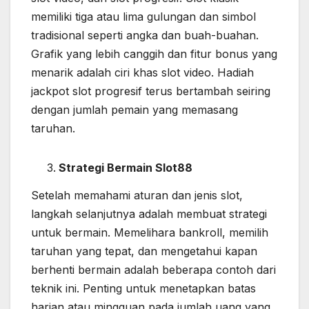
memiliki tiga atau lima gulungan dan simbol
tradisional seperti angka dan buah-buahan.
Grafik yang lebih canggih dan fitur bonus yang
menarik adalah ciri khas slot video. Hadiah
jackpot slot progresif terus bertambah seiring
dengan jumlah pemain yang memasang
taruhan.
Strategi Bermain Slot88
Setelah memahami aturan dan jenis slot,
langkah selanjutnya adalah membuat strategi
untuk bermain. Memelihara bankroll, memilih
taruhan yang tepat, dan mengetahui kapan
berhenti bermain adalah beberapa contoh dari
teknik ini. Penting untuk menetapkan batas
harian atau mingguan pada jumlah uang yang