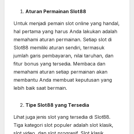
Aturan Permainan Slot88
Untuk menjadi pemain slot online yang handal,
hal pertama yang harus Anda lakukan adalah
memahami aturan permainan. Setiap slot di
Slot88 memiliki aturan sendiri, termasuk
jumlah garis pembayaran, nilai taruhan, dan
fitur bonus yang tersedia. Membaca dan
memahami aturan setiap permainan akan
membantu Anda membuat keputusan yang
lebih baik saat bermain.
Tipe Slot88 yang Tersedia
Lihat juga jenis slot yang tersedia di Slot88.
Tiga kategori slot populer adalah slot klasik,
slot video, dan slot progresif. Slot klasik