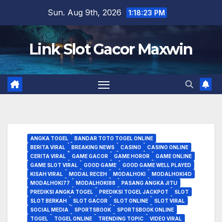
Skip
Sun. Aug 9th, 2026
1:18:24 PM
to
content
Link Slot Gacor Maxwin
ANGKA TOGEL
BANDAR TOTO TOGEL ONLINE
BERITA VIRAL
BREAKING NEWS
CASINO
CASINO ONLINE
CERITA VIRAL
GAME GACOR
GAME HOROR
GAME ONLINE
GAME SLOT VIRAL
GOOD GAME
GOOD GAME WELL PLAYED
KISAH VIRAL
MODAL RECEH
MODALHOKI
MODALHOKI4D
MODALHOKI77
MODALHOKI88
PASANG ANGKA JITU
PREDIKSI ANGKA TOGEL
PREDIKSI TOGEL JACKPOT
SLOT
SLOT BERKAH
SLOT GACOR
SLOT ONLINE
SLOT VIRAL
SOCIAL MEDIA
SPORTSBOOK
SPORTSBOOK ONLINE
TOGEL
TOGEL ONLINE
TRENDING TOPIC
VIDEO VIRAL