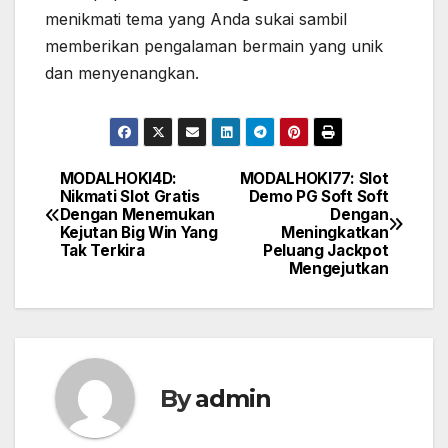
menikmati tema yang Anda sukai sambil
memberikan pengalaman bermain yang unik
dan menyenangkan.
MODALHOKI4D:
MODALHOKI77: Slot
Post
Nikmati Slot Gratis
Demo PG Soft Soft
Dengan Menemukan
Dengan
navigation
Kejutan Big Win Yang
Meningkatkan
Tak Terkira
Peluang Jackpot
Mengejutkan
By
admin