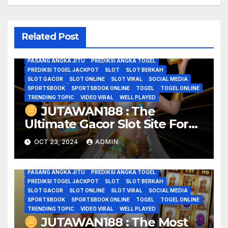
ANGKA TOGEL
BANDAR TOTO TOGEL ONLINE
BERITA VIRAL
BREAKING NEWS
CASINO
CASINO ONLINE
CERITA VIRAL
GAME GACOR
GAME HOROR
GAME ONLINE
Related Post
GAME SLOT VIRAL
GOOD GAME
GOOD GAME WELL PLAYED
JADI JUTAWAN
JUTAWAN188
KISAH VIRAL
MODAL RECEH
PASANG ANGKA JITU
PREDIKSI ANGKA TOGEL
PREDIKSI TOGEL JACKPOT
SLOT
SLOT BERKAH
SLOT GACOR
SLOT ONLINE
SLOT VIRAL
SOCIAL MEDIA
SPORTSBOOK
SPORTSBOOK ONLINE
TOGEL
TOGEL ONLINE
TRENDING TOPIC
VIDEO VIRAL
WELL PLAYED
JUTAWAN188 : The
Ultimate Gacor Slot Site For
ANGKA TOGEL
BANDAR TOTO TOGEL ONLINE
BERITA VIRAL
Easy Wins And Big Prizes
BREAKING NEWS
CASINO
CASINO ONLINE
CERITA VIRAL
OCT 23, 2024
ADMIN
GAME GACOR
GAME HOROR
GAME ONLINE
GAME SLOT VIRAL
GOOD GAME
GOOD GAME WELL PLAYED
JADI JUTAWAN
JUTAWAN188
KISAH VIRAL
MODAL RECEH
PASANG ANGKA JITU
PREDIKSI ANGKA TOGEL
PREDIKSI TOGEL JACKPOT
SLOT
SLOT BERKAH
SLOT GACOR
SLOT ONLINE
SLOT VIRAL
SOCIAL MEDIA
SPORTSBOOK
SPORTSBOOK ONLINE
TOGEL
TOGEL ONLINE
TRENDING TOPIC
VIDEO VIRAL
WELL PLAYED
JUTAWAN188 : The Most