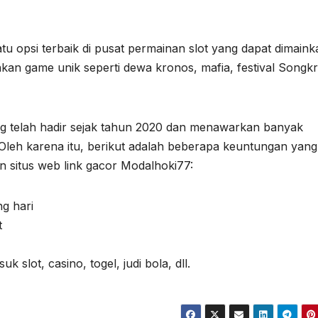
u opsi terbaik di pusat permainan slot yang dapat dimaink
an game unik seperti dewa kronos, mafia, festival Songkr
ang telah hadir sejak tahun 2020 dan menawarkan banyak
 Oleh karena itu, berikut adalah beberapa keuntungan yang
situs web link gacor Modalhoki77:
g hari
t
k slot, casino, togel, judi bola, dll.