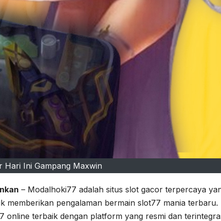
r Hari Ini Gampang Maxwin
inkan
– Modalhoki77 adalah situs slot gacor terpercaya ya
uk memberikan pengalaman bermain slot77 mania terbaru.
7 online terbaik dengan platform yang resmi dan terintegras