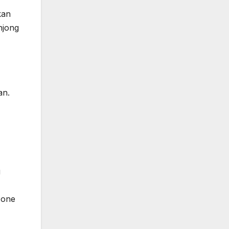
kan
hjong
an.
g
 one