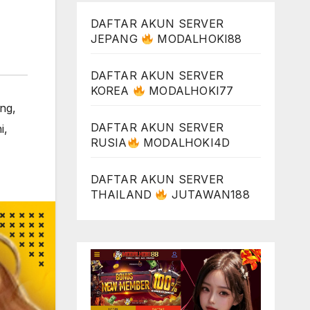
DAFTAR AKUN SERVER
JEPANG
MODALHOKI88
DAFTAR AKUN SERVER
KOREA
MODALHOKI77
ong
,
DAFTAR AKUN SERVER
i
,
RUSIA
MODALHOKI4D
DAFTAR AKUN SERVER
THAILAND
JUTAWAN188