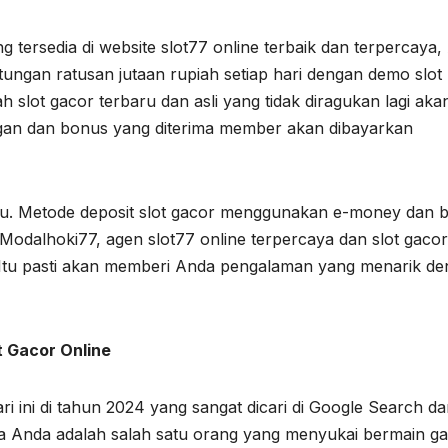
tersedia di website slot77 online terbaik dan terpercaya,
ngan ratusan jutaan rupiah setiap hari dengan demo slot
 slot gacor terbaru dan asli yang tidak diragukan lagi aka
ngan dan bonus yang diterima member akan dibayarkan
ggu. Metode deposit slot gacor menggunakan e-money dan 
Modalhoki77, agen slot77 online terpercaya dan slot gacor
at. Itu pasti akan memberi Anda pengalaman yang menarik d
t Gacor Online
i ini di tahun 2024 yang sangat dicari di Google Search d
ika Anda adalah salah satu orang yang menyukai bermain g