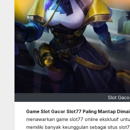
Slot Gaco
Game Slot Gacor Slot77 Paling Mantap Dima
menawarkan game slot77 online eksklusif unt
memiliki banyak keunggulan sebagai situs slot7