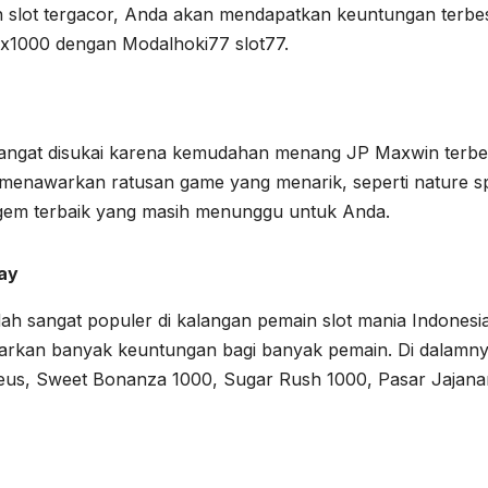
an slot tergacor, Anda akan mendapatkan keuntungan terbe
 x1000 dengan Modalhoki77 slot77.
 sangat disukai karena kemudahan menang JP Maxwin terbe
ni menawarkan ratusan game yang menarik, seperti nature spi
gi gem terbaik yang masih menunggu untuk Anda.
lay
ah sangat populer di kalangan pemain slot mania Indonesi
awarkan banyak keuntungan bagi banyak pemain. Di dalamn
Zeus, Sweet Bonanza 1000, Sugar Rush 1000, Pasar Jajana