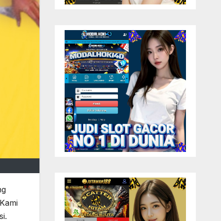
ng
 Kami
i.