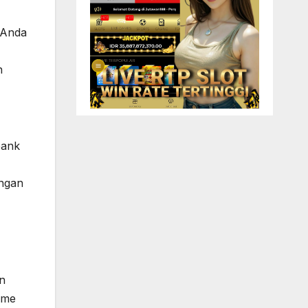
 Anda
n
bank
engan
an
ame