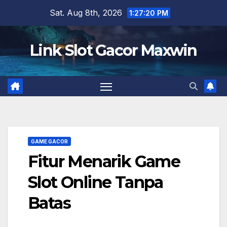
Skip
Sat. Aug 8th, 2026
1:27:21 PM
to
content
Link Slot Gacor Maxwin
GAME GACOR
Fitur Menarik Game
Slot Online Tanpa
Batas