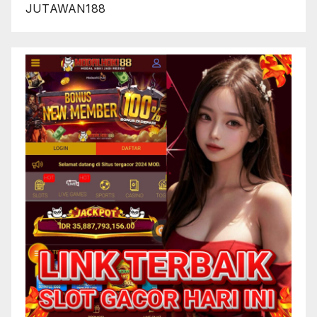
JUTAWAN188