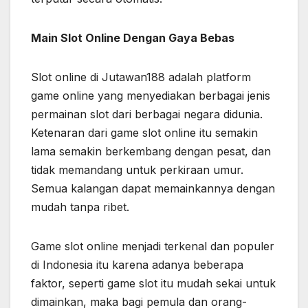
Main Slot Online Dengan Gaya Bebas
Slot online di Jutawan188 adalah platform
game online yang menyediakan berbagai jenis
permainan slot dari berbagai negara didunia.
Ketenaran dari game slot online itu semakin
lama semakin berkembang dengan pesat, dan
tidak memandang untuk perkiraan umur.
Semua kalangan dapat memainkannya dengan
mudah tanpa ribet.
Game slot online menjadi terkenal dan populer
di Indonesia itu karena adanya beberapa
faktor, seperti game slot itu mudah sekai untuk
dimainkan, maka bagi pemula dan orang-