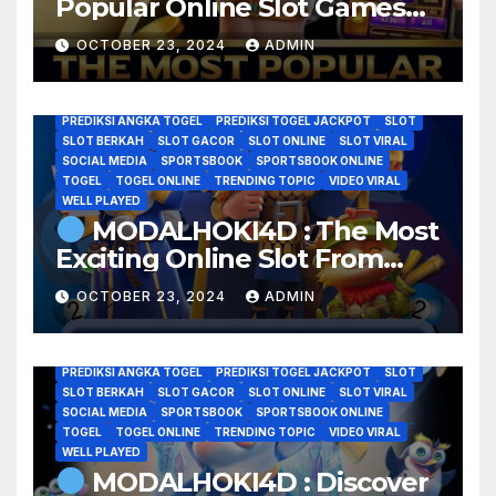
Popular Online Slot Games
ANGKA TOGEL
BANDAR TOTO TOGEL ONLINE
BERITA VIRAL
BREAKING NEWS
CASINO
CASINO ONLINE
CERITA VIRAL
Loved By Indonesians
GAME GACOR
GAME HOROR
GAME ONLINE
OCTOBER 23, 2024
ADMIN
GAME SLOT VIRAL
GOOD GAME
GOOD GAME WELL PLAYED
KISAH VIRAL
MODAL RECEH
MODALHOKI
MODALHOKI4D
MODALHOKI77
MODALHOKI88
PASANG ANGKA JITU
PREDIKSI ANGKA TOGEL
PREDIKSI TOGEL JACKPOT
SLOT
SLOT BERKAH
SLOT GACOR
SLOT ONLINE
SLOT VIRAL
SOCIAL MEDIA
SPORTSBOOK
SPORTSBOOK ONLINE
TOGEL
TOGEL ONLINE
TRENDING TOPIC
VIDEO VIRAL
WELL PLAYED
MODALHOKI4D : The Most
Exciting Online Slot From
ANGKA TOGEL
BANDAR TOTO TOGEL ONLINE
BERITA VIRAL
BREAKING NEWS
CASINO
CASINO ONLINE
CERITA VIRAL
Live22 Spin To Win
GAME GACOR
GAME HOROR
GAME ONLINE
OCTOBER 23, 2024
ADMIN
GAME SLOT VIRAL
GOOD GAME
GOOD GAME WELL PLAYED
KISAH VIRAL
MODAL RECEH
MODALHOKI
MODALHOKI4D
MODALHOKI77
MODALHOKI88
PASANG ANGKA JITU
PREDIKSI ANGKA TOGEL
PREDIKSI TOGEL JACKPOT
SLOT
SLOT BERKAH
SLOT GACOR
SLOT ONLINE
SLOT VIRAL
SOCIAL MEDIA
SPORTSBOOK
SPORTSBOOK ONLINE
TOGEL
TOGEL ONLINE
TRENDING TOPIC
VIDEO VIRAL
WELL PLAYED
MODALHOKI4D : Discover