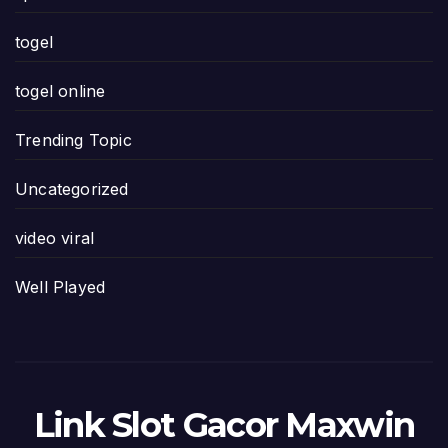
togel
togel online
Trending Topic
Uncategorized
video viral
Well Played
Link Slot Gacor Maxwin