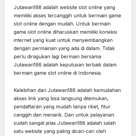
Jutawan188 adalah website slot online yang
memiliki akses tercanggih untuk bermain game
slot online dengan mudah. Untuk bermain
game slot online diharuskan memiliki koneksi
internet yang kuat untuk menyeimbangkan
dengan permainan yang ada di dalam. Tidak
perlu diragukan lagi bermain bersama
Jutawan188 adalah keputusan terbaik dalam
bermain game slot online di Indonesia.
Kelebihan dari Jutawan188 adalah kemudahan
akses link yang bisa langsung ditemukan,
pendaftaran yang mudah tanpa ribet, fitur
canggih dan menarik. Dan untuk pelayanan
sudah sangat jelas Jutawan188 adalah salah
satu website yang paling dicari-cari oleh