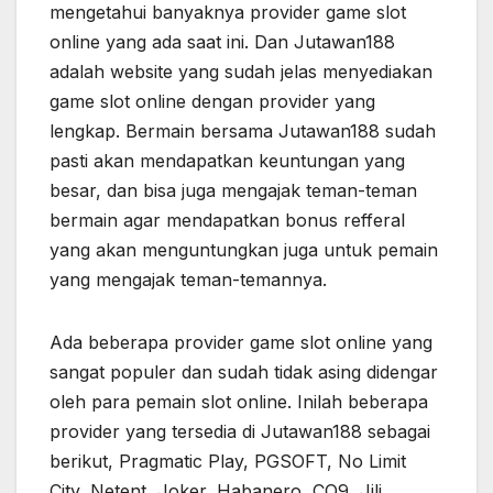
mengetahui banyaknya provider game slot
online yang ada saat ini. Dan Jutawan188
adalah website yang sudah jelas menyediakan
game slot online dengan provider yang
lengkap. Bermain bersama Jutawan188 sudah
pasti akan mendapatkan keuntungan yang
besar, dan bisa juga mengajak teman-teman
bermain agar mendapatkan bonus refferal
yang akan menguntungkan juga untuk pemain
yang mengajak teman-temannya.
Ada beberapa provider game slot online yang
sangat populer dan sudah tidak asing didengar
oleh para pemain slot online. Inilah beberapa
provider yang tersedia di Jutawan188 sebagai
berikut, Pragmatic Play, PGSOFT, No Limit
City, Netent, Joker, Habanero, CQ9, Jili,