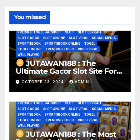
BREAKING NEWS
CASINO
CASINO ONLINE
CERITA VIRAL
GAME GACOR
GAME HOROR
GAME ONLINE
GAME SLOT VIRAL
GOOD GAME
GOOD GAME WELL PLAYED
You missed
JADI JUTAWAN
JUTAWAN188
KISAH VIRAL
MODAL RECEH
PASANG ANGKA JITU
PREDIKSI ANGKA TOGEL
PREDIKSI TOGEL JACKPOT
SLOT
SLOT BERKAH
SLOT GACOR
SLOT ONLINE
SLOT VIRAL
SOCIAL MEDIA
SPORTSBOOK
SPORTSBOOK ONLINE
TOGEL
TOGEL ONLINE
TRENDING TOPIC
VIDEO VIRAL
WELL PLAYED
JUTAWAN188 : The
Ultimate Gacor Slot Site For
ANGKA TOGEL
BANDAR TOTO TOGEL ONLINE
BERITA VIRAL
BREAKING NEWS
CASINO
CASINO ONLINE
CERITA VIRAL
Easy Wins And Big Prizes
GAME GACOR
GAME HOROR
GAME ONLINE
OCTOBER 23, 2024
ADMIN
GAME SLOT VIRAL
GOOD GAME
GOOD GAME WELL PLAYED
JADI JUTAWAN
JUTAWAN188
KISAH VIRAL
MODAL RECEH
PASANG ANGKA JITU
PREDIKSI ANGKA TOGEL
PREDIKSI TOGEL JACKPOT
SLOT
SLOT BERKAH
SLOT GACOR
SLOT ONLINE
SLOT VIRAL
SOCIAL MEDIA
SPORTSBOOK
SPORTSBOOK ONLINE
TOGEL
TOGEL ONLINE
TRENDING TOPIC
VIDEO VIRAL
WELL PLAYED
JUTAWAN188 : The Most