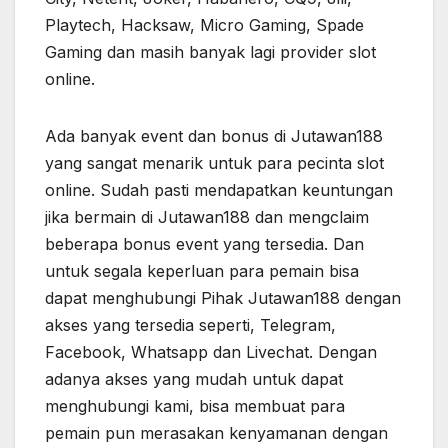
Playtech, Hacksaw, Micro Gaming, Spade
Gaming dan masih banyak lagi provider slot
online.
Ada banyak event dan bonus di Jutawan188
yang sangat menarik untuk para pecinta slot
online. Sudah pasti mendapatkan keuntungan
jika bermain di Jutawan188 dan mengclaim
beberapa bonus event yang tersedia. Dan
untuk segala keperluan para pemain bisa
dapat menghubungi Pihak Jutawan188 dengan
akses yang tersedia seperti, Telegram,
Facebook, Whatsapp dan Livechat. Dengan
adanya akses yang mudah untuk dapat
menghubungi kami, bisa membuat para
pemain pun merasakan kenyamanan dengan