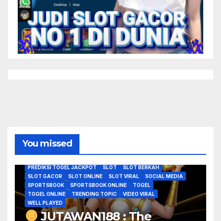
ANGKA TOGEL
BANDAR TOTO TOGEL ONLINE
BERITA VIRAL
BREAKING NEWS
CASINO
CASINO ONLINE
CERITA VIRAL
GAME GACOR
GAME HOROR
GAME ONLINE
GAME SLOT VIRAL
GOOD GAME
GOOD GAME WELL PLAYED
You missed
JADI JUTAWAN
JUTAWAN188
KISAH VIRAL
MODAL RECEH
PASANG ANGKA JITU
PREDIKSI ANGKA TOGEL
PREDIKSI TOGEL JACKPOT
SLOT
SLOT BERKAH
SLOT GACOR
SLOT ONLINE
SLOT VIRAL
SOCIAL MEDIA
SPORTSBOOK
SPORTSBOOK ONLINE
TOGEL
TOGEL ONLINE
TRENDING TOPIC
VIDEO VIRAL
WELL PLAYED
JUTAWAN188 : The