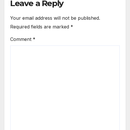
Leave a Reply
Your email address will not be published.
Required fields are marked
*
Comment
*