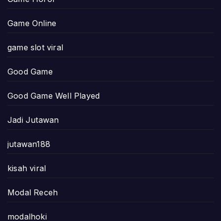
Game Online
game slot viral
Good Game
Good Game Well Played
Jadi Jutawan
jutawan188
kisah viral
Modal Receh
modalhoki