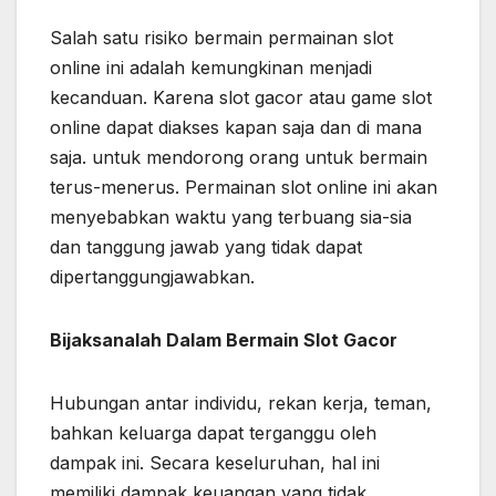
Salah satu risiko bermain permainan slot
online ini adalah kemungkinan menjadi
kecanduan. Karena slot gacor atau game slot
online dapat diakses kapan saja dan di mana
saja. untuk mendorong orang untuk bermain
terus-menerus. Permainan slot online ini akan
menyebabkan waktu yang terbuang sia-sia
dan tanggung jawab yang tidak dapat
dipertanggungjawabkan.
Bijaksanalah Dalam Bermain Slot Gacor
Hubungan antar individu, rekan kerja, teman,
bahkan keluarga dapat terganggu oleh
dampak ini. Secara keseluruhan, hal ini
memiliki dampak keuangan yang tidak