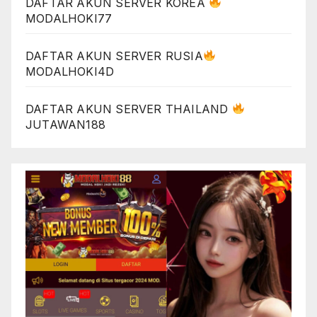
DAFTAR AKUN SERVER KOREA
MODALHOKI77
DAFTAR AKUN SERVER RUSIA
MODALHOKI4D
DAFTAR AKUN SERVER THAILAND
JUTAWAN188