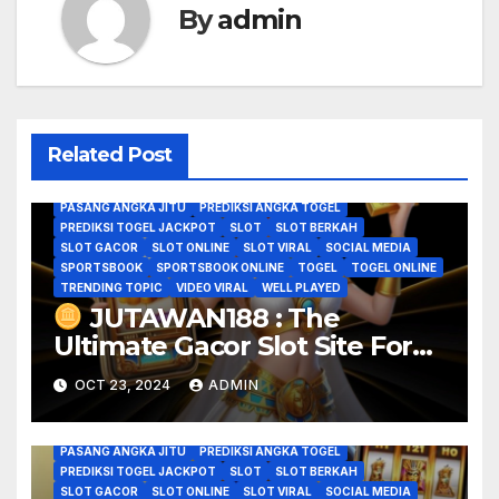
By
admin
ANGKA TOGEL
BANDAR TOTO TOGEL ONLINE
BERITA VIRAL
BREAKING NEWS
CASINO
CASINO ONLINE
CERITA VIRAL
GAME GACOR
GAME HOROR
GAME ONLINE
Related Post
GAME SLOT VIRAL
GOOD GAME
GOOD GAME WELL PLAYED
JADI JUTAWAN
JUTAWAN188
KISAH VIRAL
MODAL RECEH
PASANG ANGKA JITU
PREDIKSI ANGKA TOGEL
PREDIKSI TOGEL JACKPOT
SLOT
SLOT BERKAH
SLOT GACOR
SLOT ONLINE
SLOT VIRAL
SOCIAL MEDIA
SPORTSBOOK
SPORTSBOOK ONLINE
TOGEL
TOGEL ONLINE
TRENDING TOPIC
VIDEO VIRAL
WELL PLAYED
JUTAWAN188 : The
Ultimate Gacor Slot Site For
ANGKA TOGEL
BANDAR TOTO TOGEL ONLINE
BERITA VIRAL
Easy Wins And Big Prizes
BREAKING NEWS
CASINO
CASINO ONLINE
CERITA VIRAL
OCT 23, 2024
ADMIN
GAME GACOR
GAME HOROR
GAME ONLINE
GAME SLOT VIRAL
GOOD GAME
GOOD GAME WELL PLAYED
JADI JUTAWAN
JUTAWAN188
KISAH VIRAL
MODAL RECEH
PASANG ANGKA JITU
PREDIKSI ANGKA TOGEL
PREDIKSI TOGEL JACKPOT
SLOT
SLOT BERKAH
SLOT GACOR
SLOT ONLINE
SLOT VIRAL
SOCIAL MEDIA