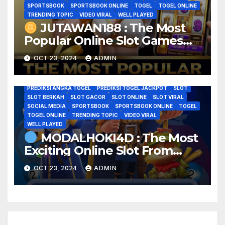
SPORTSBOOK
SPORTSBOOK ONLINE
TOGEL
TOGEL ONLINE
TRENDING TOPIC
VIDEO VIRAL
WELL PLAYED
JUTAWAN188 : The Most
ANGKA TOGEL
BANDAR TOTO TOGEL ONLINE
BERITA VIRAL
Popular Online Slot Games
BREAKING NEWS
CASINO
CASINO ONLINE
CERITA VIRAL
Loved By Indonesians
GAME GACOR
GAME HOROR
GAME ONLINE
OCT 23, 2024
ADMIN
GAME SLOT VIRAL
GOOD GAME
GOOD GAME WELL PLAYED
KISAH VIRAL
MODAL RECEH
MODALHOKI
MODALHOKI4D
MODALHOKI77
MODALHOKI88
PASANG ANGKA JITU
PREDIKSI ANGKA TOGEL
PREDIKSI TOGEL JACKPOT
SLOT
SLOT BERKAH
SLOT GACOR
SLOT ONLINE
SLOT VIRAL
SOCIAL MEDIA
SPORTSBOOK
SPORTSBOOK ONLINE
TOGEL
TOGEL ONLINE
TRENDING TOPIC
VIDEO VIRAL
WELL PLAYED
MODALHOKI4D : The Most
Exciting Online Slot From
Live22 Spin To Win
OCT 23, 2024
ADMIN