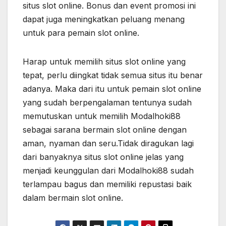
situs slot online. Bonus dan event promosi ini
dapat juga meningkatkan peluang menang
untuk para pemain slot online.
Harap untuk memilih situs slot online yang
tepat, perlu diingkat tidak semua situs itu benar
adanya. Maka dari itu untuk pemain slot online
yang sudah berpengalaman tentunya sudah
memutuskan untuk memilih Modalhoki88
sebagai sarana bermain slot online dengan
aman, nyaman dan seru.Tidak diragukan lagi
dari banyaknya situs slot online jelas yang
menjadi keunggulan dari Modalhoki88 sudah
terlampau bagus dan memiliki repustasi baik
dalam bermain slot online.