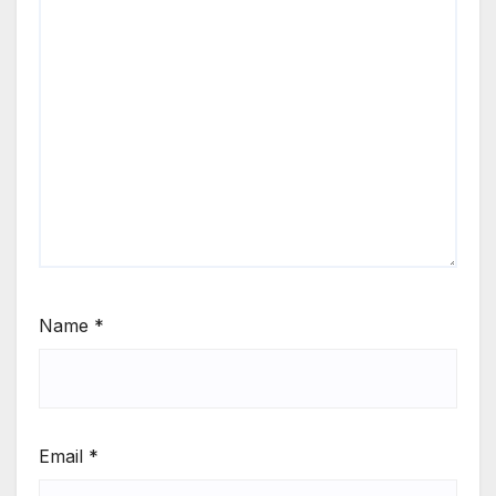
Name
*
Email
*