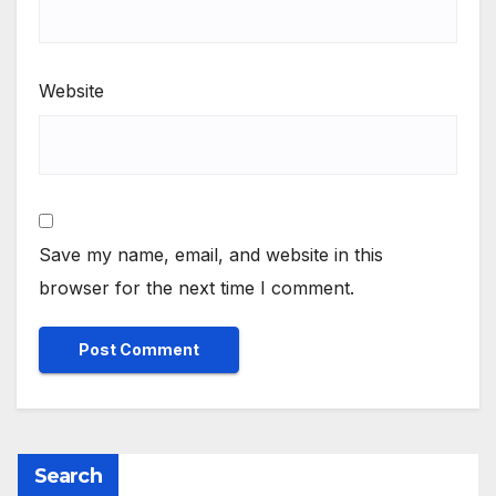
Website
Save my name, email, and website in this
browser for the next time I comment.
Search