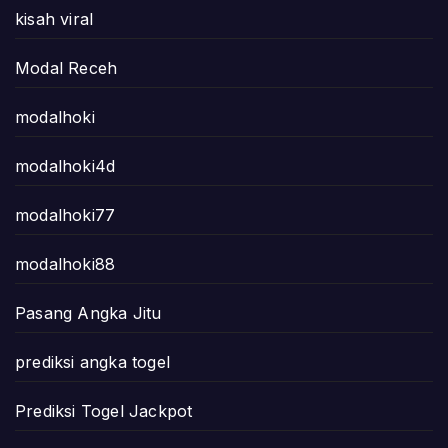
kisah viral
Modal Receh
modalhoki
modalhoki4d
modalhoki77
modalhoki88
Pasang Angka Jitu
prediksi angka togel
Prediksi Togel Jackpot