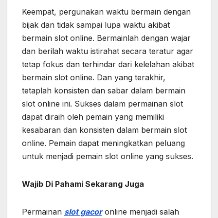
Keempat, pergunakan waktu bermain dengan
bijak dan tidak sampai lupa waktu akibat
bermain slot online. Bermainlah dengan wajar
dan berilah waktu istirahat secara teratur agar
tetap fokus dan terhindar dari kelelahan akibat
bermain slot online. Dan yang terakhir,
tetaplah konsisten dan sabar dalam bermain
slot online ini. Sukses dalam permainan slot
dapat diraih oleh pemain yang memiliki
kesabaran dan konsisten dalam bermain slot
online. Pemain dapat meningkatkan peluang
untuk menjadi pemain slot online yang sukses.
Wajib Di Pahami Sekarang Juga
Permainan
slot gacor
online menjadi salah