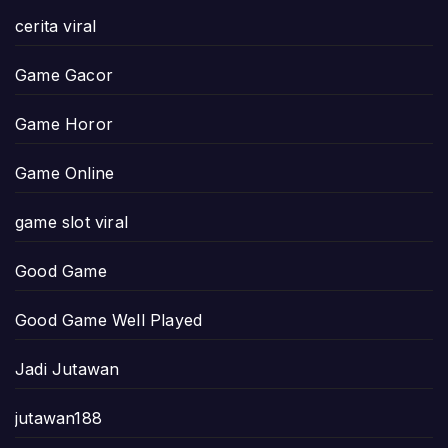
cerita viral
Game Gacor
Game Horor
Game Online
game slot viral
Good Game
Good Game Well Played
Jadi Jutawan
jutawan188