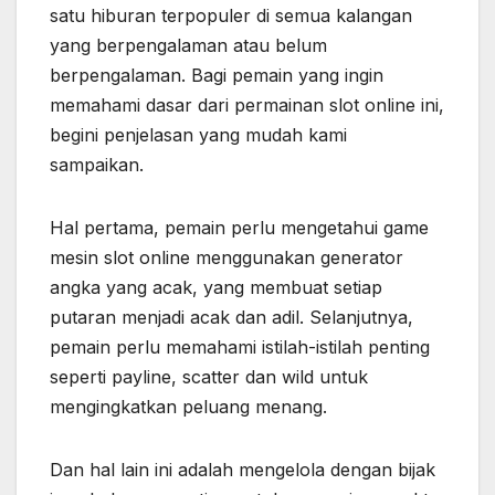
satu hiburan terpopuler di semua kalangan
yang berpengalaman atau belum
berpengalaman. Bagi pemain yang ingin
memahami dasar dari permainan slot online ini,
begini penjelasan yang mudah kami
sampaikan.
Hal pertama, pemain perlu mengetahui game
mesin slot online menggunakan generator
angka yang acak, yang membuat setiap
putaran menjadi acak dan adil. Selanjutnya,
pemain perlu memahami istilah-istilah penting
seperti payline, scatter dan wild untuk
mengingkatkan peluang menang.
Dan hal lain ini adalah mengelola dengan bijak