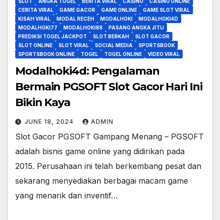
SLOT
ANGKA TOGEL
BERITA VIRAL
CASINO
CASINO ONLINE
CERITA VIRAL
GAME GACOR
GAME ONLINE
GAME SLOT VIRAL
KISAH VIRAL
MODAL RECEH
MODALHOKI
MODALHOKI4D
MODALHOKI77
MODALHOKI88
PASANG ANGKA JITU
PREDIKSI TOGEL JACKPOT
SLOT BERKAH
SLOT GACOR
SLOT ONLINE
SLOT VIRAL
SOCIAL MEDIA
SPORTSBOOK
SPORTSBOOK ONLINE
TOGEL
TOGEL ONLINE
VIDEO VIRAL
Modalhoki4d: Pengalaman
Bermain PGSOFT Slot Gacor Hari Ini
Bikin Kaya
JUNE 18, 2024
ADMIN
Slot Gacor PGSOFT Gampang Menang – PGSOFT
adalah bisnis game online yang didirikan pada
2015. Perusahaan ini telah berkembang pesat dan
sekarang menyediakan berbagai macam game
yang menarik dan inventif…