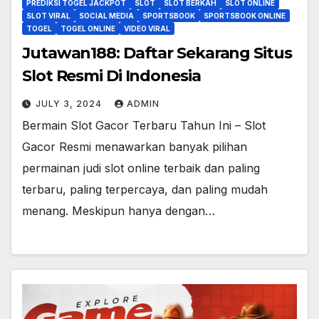
PREDIKSI TOGEL JACKPOT
SLOT
SLOT BERKAH
SLOT ONLINE
SLOT VIRAL
SOCIAL MEDIA
SPORTSBOOK
SPORTSBOOK ONLINE
TOGEL
TOGEL ONLINE
VIDEO VIRAL
Jutawan188: Daftar Sekarang Situs
Slot Resmi Di Indonesia
JULY 3, 2024
ADMIN
Bermain Slot Gacor Terbaru Tahun Ini – Slot
Gacor Resmi menawarkan banyak pilihan
permainan judi slot online terbaik dan paling
terbaru, paling terpercaya, dan paling mudah
menang. Meskipun hanya dengan…