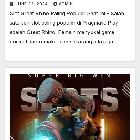
JUNE 22, 2024
ADMIN
Slot Great Rhino Paling Populer Saat Ini – Salah
satu seri slot paling populer di Pragmatic Play
adalah Great Rhino. Pemain menyukai game
original dan remake, dan sekarang ada juga…