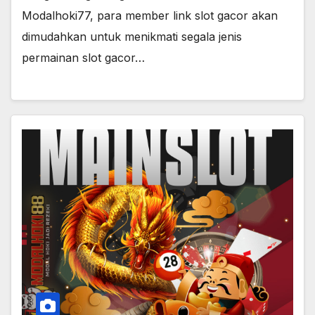
Modalhoki77, para member link slot gacor akan
dimudahkan untuk menikmati segala jenis
permainan slot gacor…