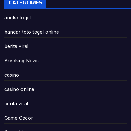
CATEGORIES
angka togel
bandar toto togel online
berita viral
Breaking News
casino
casino online
cerita viral
Game Gacor