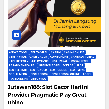
ANGKA TOGEL
BERITA VIRAL
CASINO
CASINO ONLINE
CERITA VIRAL
GAME GACOR
GAME ONLINE
GAME SLOT VIRAL
JADI JUTAWAN
JUTAWAN188
KISAH VIRAL
MODAL RECEH
PASANG ANGKA JITU
PREDIKSI TOGEL JACKPOT
SLOT
SLOT BERKAH
SLOT GACOR
SLOT ONLINE
SLOT VIRAL
SOCIAL MEDIA
SPORTSBOOK
SPORTSBOOK ONLINE
TOGEL
TOGEL ONLINE
VIDEO VIRAL
Jutawan188: Slot Gacor Hari Ini
Provider Pragmatic Play Great
Rhino