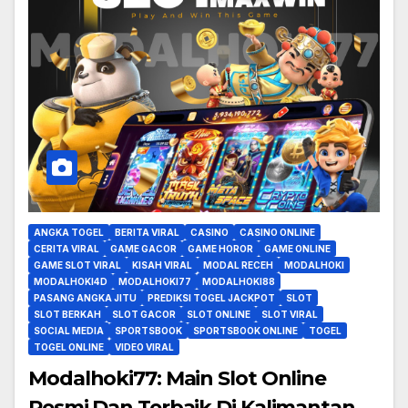
ANGKA TOGEL
BERITA VIRAL
CASINO
CASINO ONLINE
CERITA VIRAL
GAME GACOR
GAME HOROR
GAME ONLINE
GAME SLOT VIRAL
KISAH VIRAL
MODAL RECEH
MODALHOKI
MODALHOKI4D
MODALHOKI77
MODALHOKI88
PASANG ANGKA JITU
PREDIKSI TOGEL JACKPOT
SLOT
SLOT BERKAH
SLOT GACOR
SLOT ONLINE
SLOT VIRAL
SOCIAL MEDIA
SPORTSBOOK
SPORTSBOOK ONLINE
TOGEL
TOGEL ONLINE
VIDEO VIRAL
Modalhoki77: Main Slot Online
Resmi Dan Terbaik Di Kalimantan