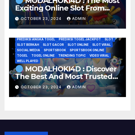
MODALHOKI4D : The Most
Exciting Online Slot From
ANGKA TOGEL
BANDAR TOTO TOGEL ONLINE
BERITA VIRAL
BREAKING NEWS
CASINO
CASINO ONLINE
CERITA VIRAL
Live22 Spin To Win
GAME GACOR
GAME HOROR
GAME ONLINE
OCTOBER 23, 2024
ADMIN
GAME SLOT VIRAL
GOOD GAME
GOOD GAME WELL PLAYED
KISAH VIRAL
MODAL RECEH
MODALHOKI
MODALHOKI4D
MODALHOKI77
MODALHOKI88
PASANG ANGKA JITU
PREDIKSI ANGKA TOGEL
PREDIKSI TOGEL JACKPOT
SLOT
SLOT BERKAH
SLOT GACOR
SLOT ONLINE
SLOT VIRAL
SOCIAL MEDIA
SPORTSBOOK
SPORTSBOOK ONLINE
TOGEL
TOGEL ONLINE
TRENDING TOPIC
VIDEO VIRAL
WELL PLAYED
MODALHOKI4D : Discover
The Best And Most Trusted
Online Lottery Sites For Big
OCTOBER 23, 2024
ADMIN
Wins