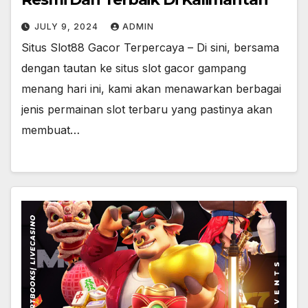
JULY 9, 2024
ADMIN
Situs Slot88 Gacor Terpercaya – Di sini, bersama
dengan tautan ke situs slot gacor gampang
menang hari ini, kami akan menawarkan berbagai
jenis permainan slot terbaru yang pastinya akan
membuat…