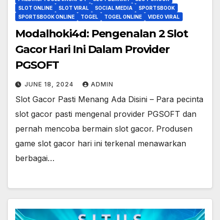
SLOT ONLINE
SLOT VIRAL
SOCIAL MEDIA
SPORTSBOOK
SPORTSBOOK ONLINE
TOGEL
TOGEL ONLINE
VIDEO VIRAL
Modalhoki4d: Pengenalan 2 Slot
Gacor Hari Ini Dalam Provider
PGSOFT
JUNE 18, 2024
ADMIN
Slot Gacor Pasti Menang Ada Disini – Para pecinta
slot gacor pasti mengenal provider PGSOFT dan
pernah mencoba bermain slot gacor. Produsen
game slot gacor hari ini terkenal menawarkan
berbagai…