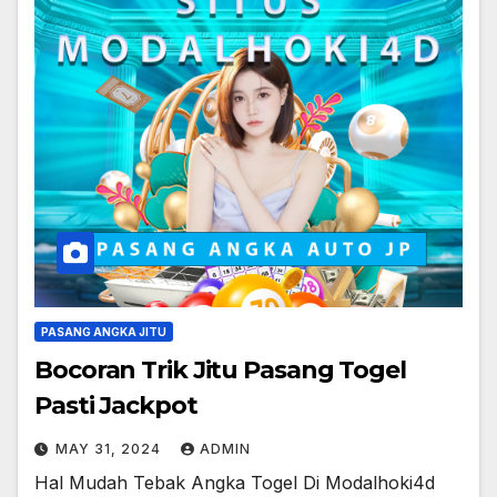
PASANG ANGKA JITU
Bocoran Trik Jitu Pasang Togel
Pasti Jackpot
MAY 31, 2024
ADMIN
Hal Mudah Tebak Angka Togel Di Modalhoki4d