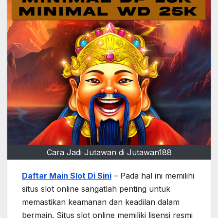
Cara Jadi Jutawan di Jutawan188
Daftar Main Slot Di Sini
– Pada hal ini memilihi
situs slot online sangatlah penting untuk
memastikan keamanan dan keadilan dalam
bermain. Situs slot online memiliki lisensi resmi