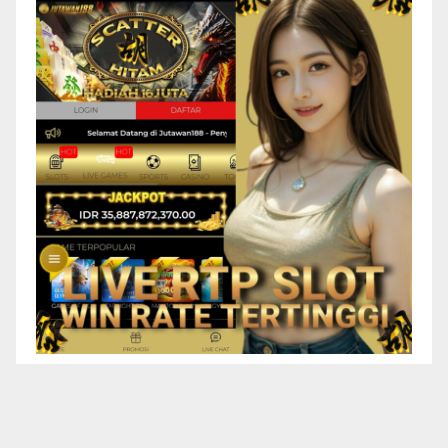
ANGKA TOGEL
BANDAR TOTO TOGEL ONLINE
BERITA VIRAL