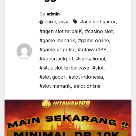
By
admin
#ada slot gacor
,
JUN 2, 2024
#agen slot terbaIK
,
#casino slot
,
#game menarik
,
#game online
,
#game populer
,
#jutawan188
,
#kunci jackpot
,
#sensational
,
#situs slot terpercaya
,
#slot
,
#slot gacor
,
#slot indonesia
,
#slot menarik
,
#slot online