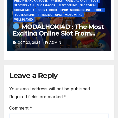
PREDIKSI ANGKA TOGEL
PREDIKSI TOGEL JACKPOT
SLOT
SLOT BERKAH
SLOT GACOR
SLOT ONLINE
SLOT VIRAL
SOCIAL MEDIA
SPORTSBOOK
SPORTSBOOK ONLINE
TOGEL
TOGEL ONLINE
TRENDING TOPIC
VIDEO VIRAL
WELL PLAYED
MODALHOKI4D : The Most
Exciting Online Slot From
Live22 Spin To Win
OCT 23, 2024
ADMIN
Leave a Reply
Your email address will not be published.
Required fields are marked
*
Comment
*