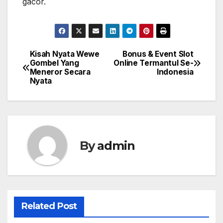
gacor.
Kisah Nyata Wewe
Bonus & Event Slot
Post
Gombel Yang
Online Termantul Se-
Meneror Secara
Indonesia
navigation
Nyata
By
admin
ANGKA TOGEL
BANDAR TOTO TOGEL ONLINE
BERITA VIRAL
BREAKING NEWS
CASINO
CASINO ONLINE
CERITA VIRAL
GAME GACOR
GAME HOROR
GAME ONLINE
Related Post
GAME SLOT VIRAL
GOOD GAME
GOOD GAME WELL PLAYED
JADI JUTAWAN
JUTAWAN188
KISAH VIRAL
MODAL RECEH