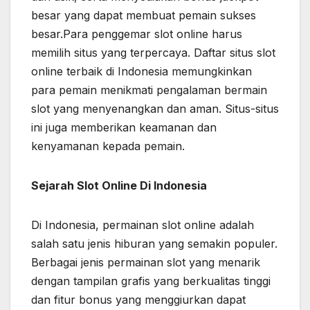
besar yang dapat membuat pemain sukses
besar.Para penggemar slot online harus
memilih situs yang terpercaya. Daftar situs slot
online terbaik di Indonesia memungkinkan
para pemain menikmati pengalaman bermain
slot yang menyenangkan dan aman. Situs-situs
ini juga memberikan keamanan dan
kenyamanan kepada pemain.
Sejarah Slot Online Di Indonesia
Di Indonesia, permainan slot online adalah
salah satu jenis hiburan yang semakin populer.
Berbagai jenis permainan slot yang menarik
dengan tampilan grafis yang berkualitas tinggi
dan fitur bonus yang menggiurkan dapat