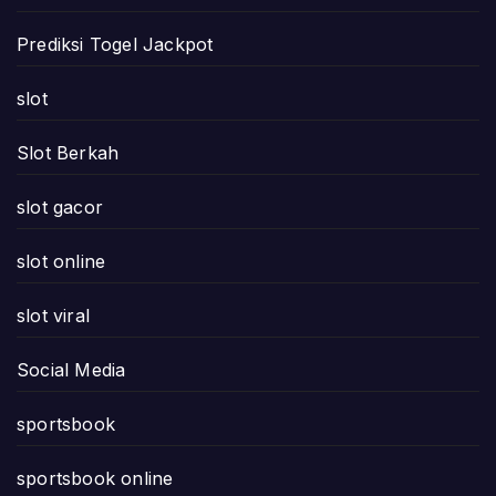
Prediksi Togel Jackpot
slot
Slot Berkah
slot gacor
slot online
slot viral
Social Media
sportsbook
sportsbook online