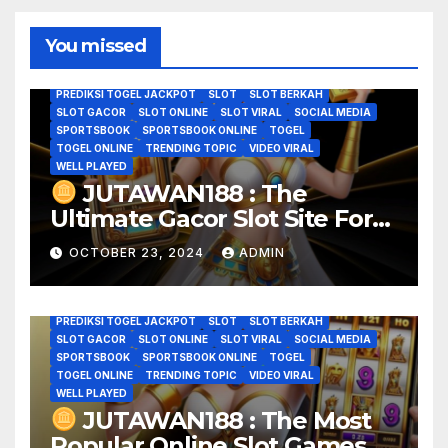
BREAKING NEWS
CASINO
CASINO ONLINE
CERITA VIRAL
GAME GACOR
GAME HOROR
GAME ONLINE
GAME SLOT VIRAL
GOOD GAME
GOOD GAME WELL PLAYED
You missed
JADI JUTAWAN
JUTAWAN188
KISAH VIRAL
MODAL RECEH
PASANG ANGKA JITU
PREDIKSI ANGKA TOGEL
PREDIKSI TOGEL JACKPOT
SLOT
SLOT BERKAH
SLOT GACOR
SLOT ONLINE
SLOT VIRAL
SOCIAL MEDIA
SPORTSBOOK
SPORTSBOOK ONLINE
TOGEL
TOGEL ONLINE
TRENDING TOPIC
VIDEO VIRAL
WELL PLAYED
JUTAWAN188 : The
Ultimate Gacor Slot Site For
ANGKA TOGEL
BANDAR TOTO TOGEL ONLINE
BERITA VIRAL
BREAKING NEWS
CASINO
CASINO ONLINE
CERITA VIRAL
Easy Wins And Big Prizes
GAME GACOR
GAME HOROR
GAME ONLINE
OCTOBER 23, 2024
ADMIN
GAME SLOT VIRAL
GOOD GAME
GOOD GAME WELL PLAYED
JADI JUTAWAN
JUTAWAN188
KISAH VIRAL
MODAL RECEH
PASANG ANGKA JITU
PREDIKSI ANGKA TOGEL
PREDIKSI TOGEL JACKPOT
SLOT
SLOT BERKAH
SLOT GACOR
SLOT ONLINE
SLOT VIRAL
SOCIAL MEDIA
SPORTSBOOK
SPORTSBOOK ONLINE
TOGEL
TOGEL ONLINE
TRENDING TOPIC
VIDEO VIRAL
WELL PLAYED
JUTAWAN188 : The Most
Popular Online Slot Games
ANGKA TOGEL
BANDAR TOTO TOGEL ONLINE
BERITA VIRAL