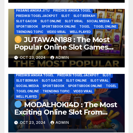
JADI JUTAWAN
JUTAWAN188
KISAH VIRAL
MODAL RECEH
PASANG ANGKA JITU
PREDIKSI ANGKA TOGEL
PREDIKSI TOGEL JACKPOT
SLOT
SLOT BERKAH
SLOT GACOR
SLOT ONLINE
SLOT VIRAL
SOCIAL MEDIA
SPORTSBOOK
SPORTSBOOK ONLINE
TOGEL
TOGEL ONLINE
TRENDING TOPIC
VIDEO VIRAL
WELL PLAYED
JUTAWAN188 : The Most
ANGKA TOGEL
BANDAR TOTO TOGEL ONLINE
BERITA VIRAL
Popular Online Slot Games
BREAKING NEWS
CASINO
CASINO ONLINE
CERITA VIRAL
Loved By Indonesians
GAME GACOR
GAME HOROR
GAME ONLINE
OCT 23, 2024
ADMIN
GAME SLOT VIRAL
GOOD GAME
GOOD GAME WELL PLAYED
KISAH VIRAL
MODAL RECEH
MODALHOKI
MODALHOKI4D
MODALHOKI77
MODALHOKI88
PASANG ANGKA JITU
PREDIKSI ANGKA TOGEL
PREDIKSI TOGEL JACKPOT
SLOT
SLOT BERKAH
SLOT GACOR
SLOT ONLINE
SLOT VIRAL
SOCIAL MEDIA
SPORTSBOOK
SPORTSBOOK ONLINE
TOGEL
TOGEL ONLINE
TRENDING TOPIC
VIDEO VIRAL
WELL PLAYED
MODALHOKI4D : The Most
Exciting Online Slot From
Live22 Spin To Win
OCT 23, 2024
ADMIN