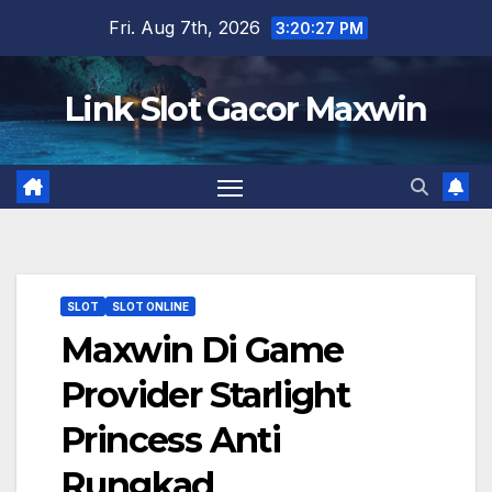
Skip
Fri. Aug 7th, 2026
3:20:29 PM
to
content
Link Slot Gacor Maxwin
SLOT
SLOT ONLINE
Maxwin Di Game
Provider Starlight
Princess Anti
Rungkad