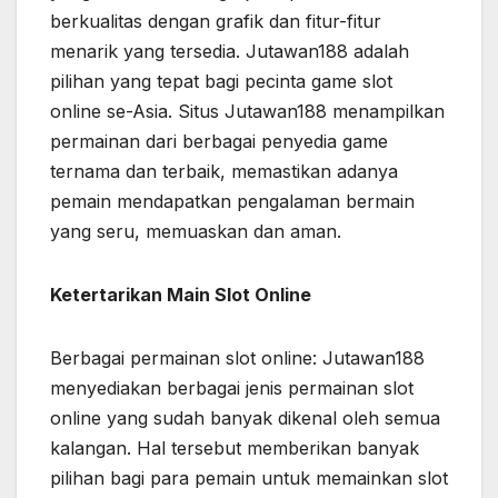
berkualitas dengan grafik dan fitur-fitur
menarik yang tersedia. Jutawan188 adalah
pilihan yang tepat bagi pecinta game slot
online se-Asia. Situs Jutawan188 menampilkan
permainan dari berbagai penyedia game
ternama dan terbaik, memastikan adanya
pemain mendapatkan pengalaman bermain
yang seru, memuaskan dan aman.
Ketertarikan Main Slot Online
Berbagai permainan slot online: Jutawan188
menyediakan berbagai jenis permainan slot
online yang sudah banyak dikenal oleh semua
kalangan. Hal tersebut memberikan banyak
pilihan bagi para pemain untuk memainkan slot