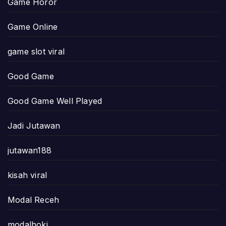
Game Horor
Game Online
game slot viral
Good Game
Good Game Well Played
Jadi Jutawan
jutawan188
kisah viral
Modal Receh
modalhoki