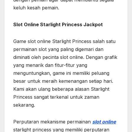
keluh kesah pemain.
Slot Online Starlight Princess Jackpot
Game slot online Starlight Princess salah satu
permainan slot yang paling digemari dan
diminati oleh pecinta slot online. Dengan grafik
yang menarik dan fitur-fitur yang
menguntungkan, game ini memiliki peluang
besar untuk meraih kemenangan setiap hari.
Kami akan ulang beberapa alasan Starlight
Princess sangat terkenal untuk zaman
sekarang.
Perputaran mekanisme permainan
slot online
starlight princess yang memiliki perputaran