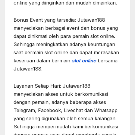
online yang diinginkan dan mudah dimainkan.
Bonus Event yang tersedia: Jutawan188
menyediakan berbagai event dan bonus yang
dapat dinikmati oleh para pemain slot online.
Sehingga meningkatkan adanya keuntungan
saat bermain slot online dan dapat merasakan
keseruan dalam bermain
slot online
bersama
Jutawan188.
Layanan Setiap Hari: Jutawan188
menyediakan akses untuk berkomunikasi
dengan pemain, adanya beberapa akses
Telegram, Facebook, Livechat dan Whatsapp
yang sering digunakan oleh semua kalangan.
Sehingga mempermudah kami berkomunikasi
dengan pemain agar dapat membantu segala