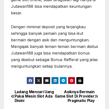
Jutawan188 bisa mendapatkan keuntungan
besar.
Dengan minimal deposit yang terjangkau
sehingga banyak pemain yang bisa ikut
bermain dengan asik dan menguntungkan.
Mengajak banyak teman-teman bermain disitus
Jutawan188 juga bisa mendapatkan bonus
yang disebut sebagai Bonus Refferal yang jelas
menguntungkan setiap bulannya.
Ladang Mencari Uang
Asiknya Bermain
Post
Pakai Mesin Slot Ada
Game Slot Di Provider
Disini
Pragmatic Play
navigation