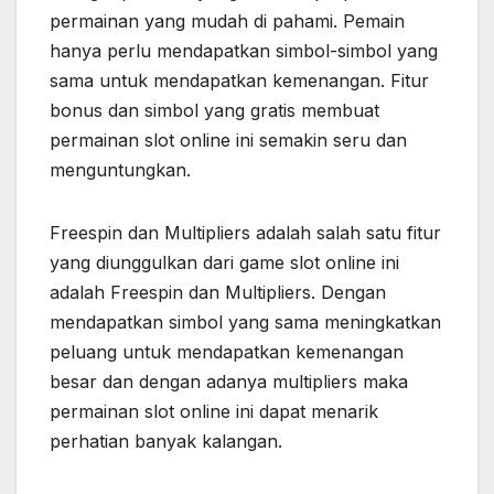
permainan yang mudah di pahami. Pemain
hanya perlu mendapatkan simbol-simbol yang
sama untuk mendapatkan kemenangan. Fitur
bonus dan simbol yang gratis membuat
permainan slot online ini semakin seru dan
menguntungkan.
Freespin dan Multipliers adalah salah satu fitur
yang diunggulkan dari game slot online ini
adalah Freespin dan Multipliers. Dengan
mendapatkan simbol yang sama meningkatkan
peluang untuk mendapatkan kemenangan
besar dan dengan adanya multipliers maka
permainan slot online ini dapat menarik
perhatian banyak kalangan.