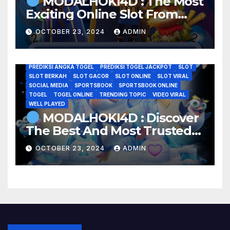
MODALHOKI4D : The Most
Exciting Online Slot From
ANGKA TOGEL
BANDAR TOTO TOGEL ONLINE
BERITA VIRAL
BREAKING NEWS
CASINO
CASINO ONLINE
CERITA VIRAL
Live22 Spin To Win
GAME GACOR
GAME HOROR
GAME ONLINE
OCTOBER 23, 2024
ADMIN
GAME SLOT VIRAL
GOOD GAME
GOOD GAME WELL PLAYED
KISAH VIRAL
MODAL RECEH
MODALHOKI
MODALHOKI4D
MODALHOKI77
MODALHOKI88
PASANG ANGKA JITU
PREDIKSI ANGKA TOGEL
PREDIKSI TOGEL JACKPOT
SLOT
SLOT BERKAH
SLOT GACOR
SLOT ONLINE
SLOT VIRAL
SOCIAL MEDIA
SPORTSBOOK
SPORTSBOOK ONLINE
TOGEL
TOGEL ONLINE
TRENDING TOPIC
VIDEO VIRAL
WELL PLAYED
MODALHOKI4D : Discover
The Best And Most Trusted
Online Lottery Sites For Big
OCTOBER 23, 2024
ADMIN
Wins