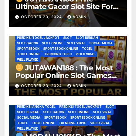
Ultimate Gacor Slot Site For
ANGKA TOGEL
BANDAR TOTO TOGEL ONLINE
BERITA VIRAL
BREAKING NEWS
CASINO
CASINO ONLINE
CERITA VIRAL
Easy Wins And Big Prizes
GAME GACOR
GAME HOROR
GAME ONLINE
OCTOBER 23, 2024
ADMIN
GAME SLOT VIRAL
GOOD GAME
GOOD GAME WELL PLAYED
JADI JUTAWAN
JUTAWAN188
KISAH VIRAL
MODAL RECEH
PASANG ANGKA JITU
PREDIKSI ANGKA TOGEL
PREDIKSI TOGEL JACKPOT
SLOT
SLOT BERKAH
SLOT GACOR
SLOT ONLINE
SLOT VIRAL
SOCIAL MEDIA
SPORTSBOOK
SPORTSBOOK ONLINE
TOGEL
TOGEL ONLINE
TRENDING TOPIC
VIDEO VIRAL
WELL PLAYED
JUTAWAN188 : The Most
Popular Online Slot Games
ANGKA TOGEL
BANDAR TOTO TOGEL ONLINE
BERITA VIRAL
BREAKING NEWS
CASINO
CASINO ONLINE
CERITA VIRAL
Loved By Indonesians
GAME GACOR
GAME HOROR
GAME ONLINE
OCTOBER 23, 2024
ADMIN
GAME SLOT VIRAL
GOOD GAME
GOOD GAME WELL PLAYED
KISAH VIRAL
MODAL RECEH
MODALHOKI
MODALHOKI4D
MODALHOKI77
MODALHOKI88
PASANG ANGKA JITU
PREDIKSI ANGKA TOGEL
PREDIKSI TOGEL JACKPOT
SLOT
SLOT BERKAH
SLOT GACOR
SLOT ONLINE
SLOT VIRAL
SOCIAL MEDIA
SPORTSBOOK
SPORTSBOOK ONLINE
TOGEL
TOGEL ONLINE
TRENDING TOPIC
VIDEO VIRAL
WELL PLAYED