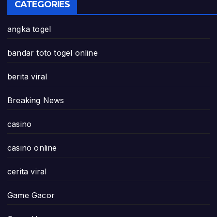
CATEGORIES
angka togel
bandar toto togel online
berita viral
Breaking News
casino
casino online
cerita viral
Game Gacor