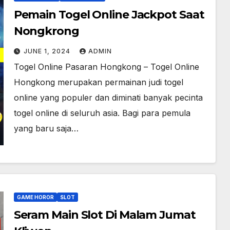
Pemain Togel Online Jackpot Saat
Nongkrong
JUNE 1, 2024
ADMIN
Togel Online Pasaran Hongkong – Togel Online
Hongkong merupakan permainan judi togel
online yang populer dan diminati banyak pecinta
togel online di seluruh asia. Bagi para pemula
yang baru saja…
GAME HOROR
SLOT
Seram Main Slot Di Malam Jumat