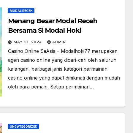
MODAL RECEH
Menang Besar Modal Receh
Bersama Si Modal Hoki
MAY 31, 2024
ADMIN
Casino Online SeAsia – Modalhoki77 merupakan
agen casino online yang dicari-cari oleh seluruh
kalangan, berbagai jenis kategori permainan
casino online yang dapat dinikmati dengan mudah
oleh para pemain. Setiap permainan…
UNCATEGORIZED