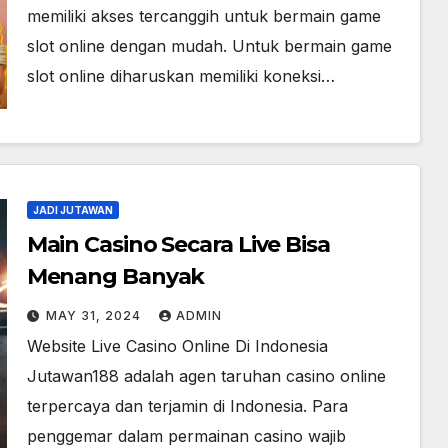
memiliki akses tercanggih untuk bermain game
slot online dengan mudah. Untuk bermain game
slot online diharuskan memiliki koneksi…
JADI JUTAWAN
Main Casino Secara Live Bisa
Menang Banyak
MAY 31, 2024
ADMIN
Website Live Casino Online Di Indonesia
Jutawan188 adalah agen taruhan casino online
terpercaya dan terjamin di Indonesia. Para
penggemar dalam permainan casino wajib