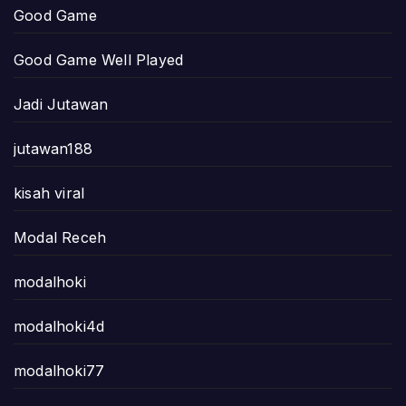
Good Game
Good Game Well Played
Jadi Jutawan
jutawan188
kisah viral
Modal Receh
modalhoki
modalhoki4d
modalhoki77