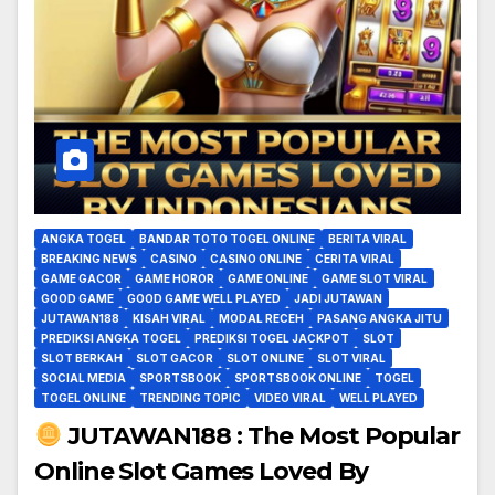
ANGKA TOGEL
BANDAR TOTO TOGEL ONLINE
BERITA VIRAL
BREAKING NEWS
CASINO
CASINO ONLINE
CERITA VIRAL
GAME GACOR
GAME HOROR
GAME ONLINE
GAME SLOT VIRAL
GOOD GAME
GOOD GAME WELL PLAYED
JADI JUTAWAN
JUTAWAN188
KISAH VIRAL
MODAL RECEH
PASANG ANGKA JITU
PREDIKSI ANGKA TOGEL
PREDIKSI TOGEL JACKPOT
SLOT
SLOT BERKAH
SLOT GACOR
SLOT ONLINE
SLOT VIRAL
SOCIAL MEDIA
SPORTSBOOK
SPORTSBOOK ONLINE
TOGEL
TOGEL ONLINE
TRENDING TOPIC
VIDEO VIRAL
WELL PLAYED
JUTAWAN188 : The Most Popular
Online Slot Games Loved By