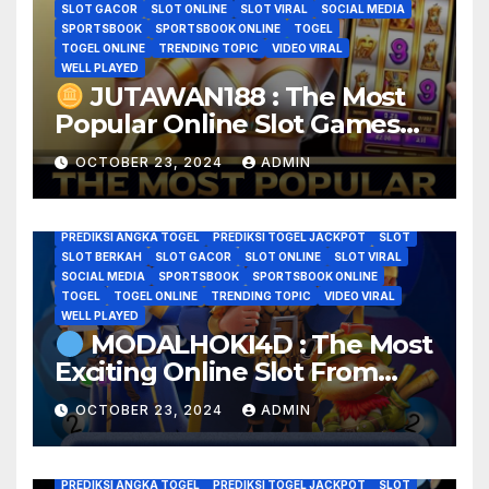
SLOT GACOR
SLOT ONLINE
SLOT VIRAL
SOCIAL MEDIA
SPORTSBOOK
SPORTSBOOK ONLINE
TOGEL
TOGEL ONLINE
TRENDING TOPIC
VIDEO VIRAL
WELL PLAYED
JUTAWAN188 : The Most
Popular Online Slot Games
ANGKA TOGEL
BANDAR TOTO TOGEL ONLINE
BERITA VIRAL
BREAKING NEWS
CASINO
CASINO ONLINE
CERITA VIRAL
Loved By Indonesians
GAME GACOR
GAME HOROR
GAME ONLINE
OCTOBER 23, 2024
ADMIN
GAME SLOT VIRAL
GOOD GAME
GOOD GAME WELL PLAYED
KISAH VIRAL
MODAL RECEH
MODALHOKI
MODALHOKI4D
MODALHOKI77
MODALHOKI88
PASANG ANGKA JITU
PREDIKSI ANGKA TOGEL
PREDIKSI TOGEL JACKPOT
SLOT
SLOT BERKAH
SLOT GACOR
SLOT ONLINE
SLOT VIRAL
SOCIAL MEDIA
SPORTSBOOK
SPORTSBOOK ONLINE
TOGEL
TOGEL ONLINE
TRENDING TOPIC
VIDEO VIRAL
WELL PLAYED
MODALHOKI4D : The Most
Exciting Online Slot From
ANGKA TOGEL
BANDAR TOTO TOGEL ONLINE
BERITA VIRAL
BREAKING NEWS
CASINO
CASINO ONLINE
CERITA VIRAL
Live22 Spin To Win
GAME GACOR
GAME HOROR
GAME ONLINE
OCTOBER 23, 2024
ADMIN
GAME SLOT VIRAL
GOOD GAME
GOOD GAME WELL PLAYED
KISAH VIRAL
MODAL RECEH
MODALHOKI
MODALHOKI4D
MODALHOKI77
MODALHOKI88
PASANG ANGKA JITU
PREDIKSI ANGKA TOGEL
PREDIKSI TOGEL JACKPOT
SLOT