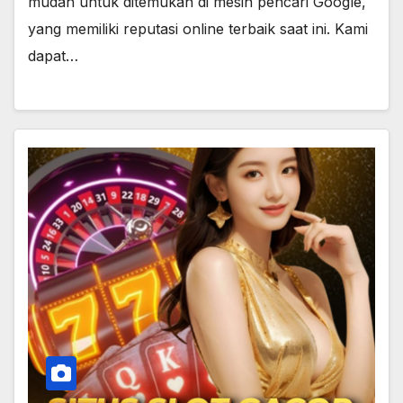
mudah untuk ditemukan di mesin pencari Google,
yang memiliki reputasi online terbaik saat ini. Kami
dapat…