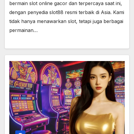
bermain slot online gacor dan terpercaya saat ini,
dengan penyedia slot88 resmi terbaik di Asia. Kami
tidak hanya menawarkan slot, tetapi juga berbagai
permainan…