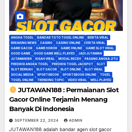
ANGKA TOGEL
BANDAR TOTO TOGEL ONLINE
BERITA VIRAL
BREAKING NEWS
CASINO
CASINO ONLINE
CERITA VIRAL
GAME GACOR
GAME HOROR
GAME ONLINE
GAME SLOT VIRAL
GOOD GAME
GOOD GAME WELL PLAYED
JADI JUTAWAN
JUTAWAN188
KISAH VIRAL
MODAL RECEH
PASANG ANGKA JITU
PREDIKSI ANGKA TOGEL
PREDIKSI TOGEL JACKPOT
SLOT
SLOT BERKAH
SLOT GACOR
SLOT ONLINE
SLOT VIRAL
SOCIAL MEDIA
SPORTSBOOK
SPORTSBOOK ONLINE
TOGEL
TOGEL ONLINE
TRENDING TOPIC
VIDEO VIRAL
WELL PLAYED
JUTAWAN188 : Permaianan Slot
Gacor Online Terjamin Menang
Banyak Di Indonesia
SEPTEMBER 22, 2024
ADMIN
JUTAWAN188 adalah bandar agen slot gacor