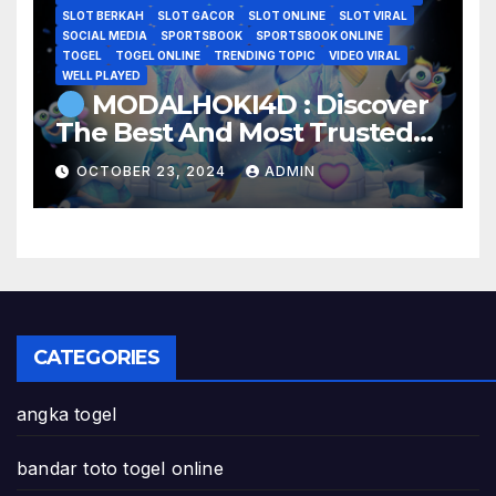
SLOT BERKAH
SLOT GACOR
SLOT ONLINE
SLOT VIRAL
SOCIAL MEDIA
SPORTSBOOK
SPORTSBOOK ONLINE
TOGEL
TOGEL ONLINE
TRENDING TOPIC
VIDEO VIRAL
WELL PLAYED
MODALHOKI4D : Discover
The Best And Most Trusted
Online Lottery Sites For Big
OCTOBER 23, 2024
ADMIN
Wins
CATEGORIES
angka togel
bandar toto togel online