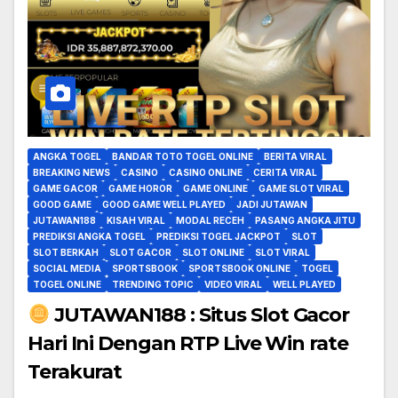
ANGKA TOGEL
BANDAR TOTO TOGEL ONLINE
BERITA VIRAL
BREAKING NEWS
CASINO
CASINO ONLINE
CERITA VIRAL
GAME GACOR
GAME HOROR
GAME ONLINE
GAME SLOT VIRAL
GOOD GAME
GOOD GAME WELL PLAYED
JADI JUTAWAN
JUTAWAN188
KISAH VIRAL
MODAL RECEH
PASANG ANGKA JITU
PREDIKSI ANGKA TOGEL
PREDIKSI TOGEL JACKPOT
SLOT
SLOT BERKAH
SLOT GACOR
SLOT ONLINE
SLOT VIRAL
SOCIAL MEDIA
SPORTSBOOK
SPORTSBOOK ONLINE
TOGEL
TOGEL ONLINE
TRENDING TOPIC
VIDEO VIRAL
WELL PLAYED
JUTAWAN188 : Situs Slot Gacor
Hari Ini Dengan RTP Live Win rate
Terakurat