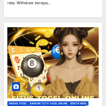
rata. Withdraw berapa…
ANGKA TOGEL
BANDAR TOTO TOGEL ONLINE
BERITA VIRAL