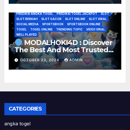
KISAH VIRAL
MODAL RECEH
MODALHOKI
MODALHOKI4D
MODALHOKI77
MODALHOKI88
PASANG ANGKA JITU
PREDIKSI ANGKA TOGEL
PREDIKSI TOGEL JACKPOT
SLOT
SLOT BERKAH
SLOT GACOR
SLOT ONLINE
SLOT VIRAL
SOCIAL MEDIA
SPORTSBOOK
SPORTSBOOK ONLINE
TOGEL
TOGEL ONLINE
TRENDING TOPIC
VIDEO VIRAL
WELL PLAYED
MODALHOKI4D : Discover
The Best And Most Trusted
Online Lottery Sites For Big
OCTOBER 23, 2024
ADMIN
Wins
CATEGORIES
angka togel