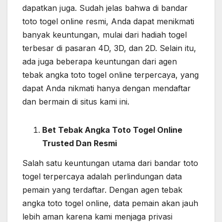
dapatkan juga. Sudah jelas bahwa di bandar
toto togel online resmi, Anda dapat menikmati
banyak keuntungan, mulai dari hadiah togel
terbesar di pasaran 4D, 3D, dan 2D. Selain itu,
ada juga beberapa keuntungan dari agen
tebak angka toto togel online terpercaya, yang
dapat Anda nikmati hanya dengan mendaftar
dan bermain di situs kami ini.
Bet Tebak Angka Toto Togel Online
Trusted Dan Resmi
Salah satu keuntungan utama dari bandar toto
togel terpercaya adalah perlindungan data
pemain yang terdaftar. Dengan agen tebak
angka toto togel online, data pemain akan jauh
lebih aman karena kami menjaga privasi