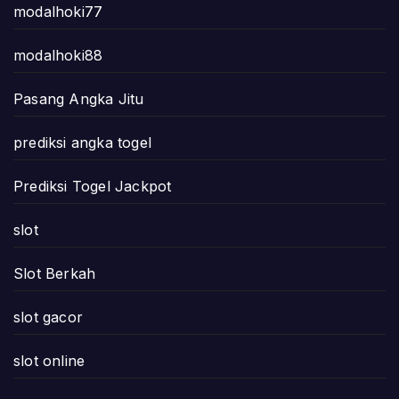
modalhoki77
modalhoki88
Pasang Angka Jitu
prediksi angka togel
Prediksi Togel Jackpot
slot
Slot Berkah
slot gacor
slot online