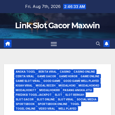
Skip
Fri. Aug 7th, 2026
2:46:35 AM
to
content
Link Slot Gacor Maxwin
ANGKA TOGEL
BERITA VIRAL
CASINO
CASINO ONLINE
CERITA VIRAL
GAME GACOR
GAME HOROR
GAME ONLINE
GAME SLOT VIRAL
GOOD GAME
GOOD GAME WELL PLAYED
KISAH VIRAL
MODAL RECEH
MODALHOKI
MODALHOKI4D
MODALHOKI77
MODALHOKI88
PASANG ANGKA JITU
PREDIKSI TOGEL JACKPOT
SLOT
SLOT BERKAH
SLOT GACOR
SLOT ONLINE
SLOT VIRAL
SOCIAL MEDIA
SPORTSBOOK
SPORTSBOOK ONLINE
TOGEL
TOGEL ONLINE
VIDEO VIRAL
WELL PLAYED