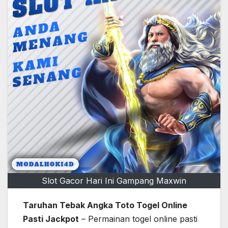
Slot Gacor Hari Ini Gampang Maxwin
Taruhan Tebak Angka Toto Togel Online
Pasti Jackpot
– Permainan togel online pasti