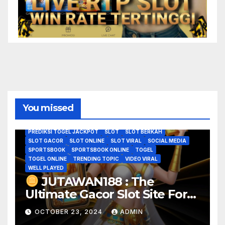
ANGKA TOGEL
BANDAR TOTO TOGEL ONLINE
BERITA VIRAL
BREAKING NEWS
CASINO
CASINO ONLINE
CERITA VIRAL
GAME GACOR
GAME HOROR
GAME ONLINE
GAME SLOT VIRAL
GOOD GAME
GOOD GAME WELL PLAYED
You missed
JADI JUTAWAN
JUTAWAN188
KISAH VIRAL
MODAL RECEH
PASANG ANGKA JITU
PREDIKSI ANGKA TOGEL
PREDIKSI TOGEL JACKPOT
SLOT
SLOT BERKAH
SLOT GACOR
SLOT ONLINE
SLOT VIRAL
SOCIAL MEDIA
SPORTSBOOK
SPORTSBOOK ONLINE
TOGEL
TOGEL ONLINE
TRENDING TOPIC
VIDEO VIRAL
WELL PLAYED
JUTAWAN188 : The
Ultimate Gacor Slot Site For
ANGKA TOGEL
BANDAR TOTO TOGEL ONLINE
BERITA VIRAL
BREAKING NEWS
CASINO
CASINO ONLINE
CERITA VIRAL
Easy Wins And Big Prizes
GAME GACOR
GAME HOROR
GAME ONLINE
OCTOBER 23, 2024
ADMIN
GAME SLOT VIRAL
GOOD GAME
GOOD GAME WELL PLAYED