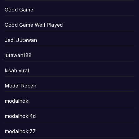
Good Game
Good Game Well Played
Jadi Jutawan
jutawan188
kisah viral
Modal Receh
modalhoki
modalhoki4d
modalhoki77