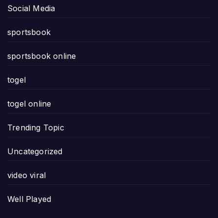
Social Media
sportsbook
sportsbook online
togel
togel online
Trending Topic
Uncategorized
video viral
Well Played