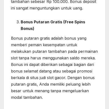
tambahan sebesar Rp 100.000. Bonus deposit
ini sangat menguntungkan untuk uang.
Bonus Putaran Gratis (Free Spins
Bonus)
Bonus putaran gratis adalah bonus yang
memberi pemain kesempatan untuk
melakukan putaran tambahan pada permainan
slot tanpa harus menggunakan saldo mereka.
Bonus ini dapat diberikan sebagai bagian dari
bonus selamat datang atau sebagai promosi
berkala di situs judi slot gacor. Dengan bonus
putaran gratis, Anda memiliki peluang lebih
besar untuk menang tanpa mengeluarkan
modal tambahan.