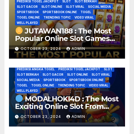
PREDIKSI TOGEL JACKPOT
SLOT
SLOT BERKAH
SLOT GACOR
SLOT ONLINE
SLOT VIRAL
SOCIAL MEDIA
SPORTSBOOK
SPORTSBOOK ONLINE
TOGEL
TOGEL ONLINE
TRENDING TOPIC
VIDEO VIRAL
WELL PLAYED
JUTAWAN188 : The Most
Popular Online Slot Games
ANGKA TOGEL
BANDAR TOTO TOGEL ONLINE
BERITA VIRAL
BREAKING NEWS
CASINO
CASINO ONLINE
CERITA VIRAL
Loved By Indonesians
GAME GACOR
GAME HOROR
GAME ONLINE
OCTOBER 23, 2024
ADMIN
GAME SLOT VIRAL
GOOD GAME
GOOD GAME WELL PLAYED
KISAH VIRAL
MODAL RECEH
MODALHOKI
MODALHOKI4D
MODALHOKI77
MODALHOKI88
PASANG ANGKA JITU
PREDIKSI ANGKA TOGEL
PREDIKSI TOGEL JACKPOT
SLOT
SLOT BERKAH
SLOT GACOR
SLOT ONLINE
SLOT VIRAL
SOCIAL MEDIA
SPORTSBOOK
SPORTSBOOK ONLINE
TOGEL
TOGEL ONLINE
TRENDING TOPIC
VIDEO VIRAL
WELL PLAYED
MODALHOKI4D : The Most
Exciting Online Slot From
ANGKA TOGEL
BANDAR TOTO TOGEL ONLINE
BERITA VIRAL
BREAKING NEWS
CASINO
CASINO ONLINE
CERITA VIRAL
Live22 Spin To Win
GAME GACOR
GAME HOROR
GAME ONLINE
OCTOBER 23, 2024
ADMIN
GAME SLOT VIRAL
GOOD GAME
GOOD GAME WELL PLAYED
KISAH VIRAL
MODAL RECEH
MODALHOKI
MODALHOKI4D
MODALHOKI77
MODALHOKI88
PASANG ANGKA JITU