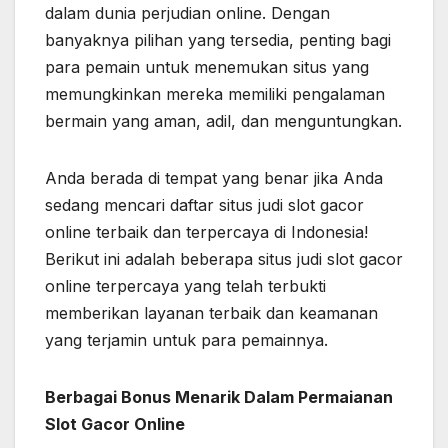
dalam dunia perjudian online. Dengan
banyaknya pilihan yang tersedia, penting bagi
para pemain untuk menemukan situs yang
memungkinkan mereka memiliki pengalaman
bermain yang aman, adil, dan menguntungkan.
Anda berada di tempat yang benar jika Anda
sedang mencari daftar situs judi slot gacor
online terbaik dan terpercaya di Indonesia!
Berikut ini adalah beberapa situs judi slot gacor
online terpercaya yang telah terbukti
memberikan layanan terbaik dan keamanan
yang terjamin untuk para pemainnya.
Berbagai Bonus Menarik Dalam Permaianan
Slot Gacor Online