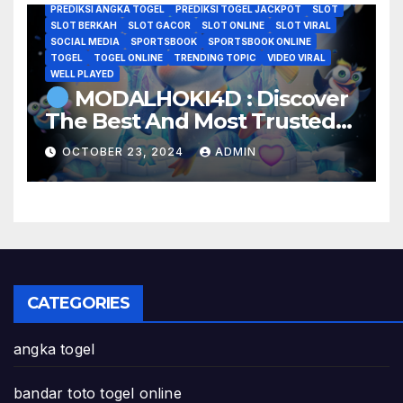
PREDIKSI ANGKA TOGEL
PREDIKSI TOGEL JACKPOT
SLOT
SLOT BERKAH
SLOT GACOR
SLOT ONLINE
SLOT VIRAL
SOCIAL MEDIA
SPORTSBOOK
SPORTSBOOK ONLINE
TOGEL
TOGEL ONLINE
TRENDING TOPIC
VIDEO VIRAL
WELL PLAYED
MODALHOKI4D : Discover
The Best And Most Trusted
Online Lottery Sites For Big
OCTOBER 23, 2024
ADMIN
Wins
CATEGORIES
angka togel
bandar toto togel online