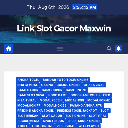
Skip
Thu. Aug 6th, 2026
2:55:44 PM
to
content
Link Slot Gacor Maxwin
ANGKA TOGEL
BANDAR TOTO TOGEL ONLINE
BERITA VIRAL
CASINO
CASINO ONLINE
CERITA VIRAL
GAME GACOR
GAME HOROR
GAME ONLINE
GAME SLOT VIRAL
GOOD GAME
GOOD GAME WELL PLAYED
KISAH VIRAL
MODAL RECEH
MODALHOKI
MODALHOKI4D
MODALHOKI77
MODALHOKI88
PASANG ANGKA JITU
PREDIKSI ANGKA TOGEL
PREDIKSI TOGEL JACKPOT
SLOT
SLOT BERKAH
SLOT GACOR
SLOT ONLINE
SLOT VIRAL
SOCIAL MEDIA
SPORTSBOOK
SPORTSBOOK ONLINE
TOGEL
TOGEL ONLINE
VIDEO VIRAL
WELL PLAYED