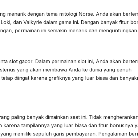
ang menarik dengan tema mitologi Norse. Anda akan berte
 Loki, dan Valkyrie dalam game ini. Dengan banyak fitur bo
enangan, permainan ini semakin menarik dan menguntungkan
nta slot gacor. Dalam permainan slot ini, Anda akan berte
misterius yang akan membawa Anda ke dunia yang penuh
 tetap diingat karena grafiknya yang luar biasa dan banya
yang paling banyak dimainkan saat ini. Tidak mengheranka
n karena tampilannya yang luar biasa dan fitur bonusnya 
 yang memiliki sepuluh garis pembayaran. Pengalaman ber