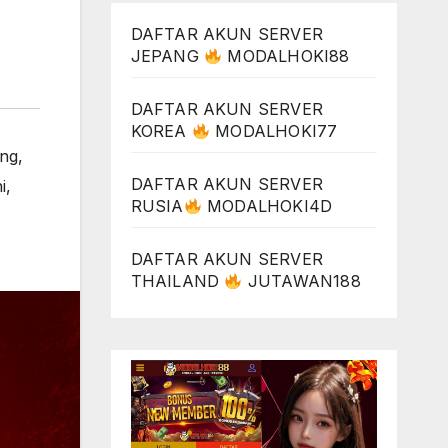
DAFTAR AKUN SERVER
JEPANG
MODALHOKI88
DAFTAR AKUN SERVER
KOREA
MODALHOKI77
ong
,
DAFTAR AKUN SERVER
i
,
RUSIA
MODALHOKI4D
DAFTAR AKUN SERVER
THAILAND
JUTAWAN188