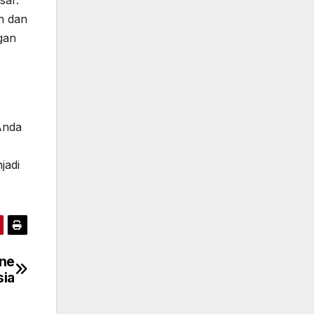
h dan
gan
Anda
jadi
ine
sia