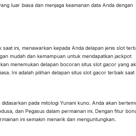
an yang luar biasa dan menjaga keamanan data Anda dengan
ik saat ini, menawarkan kepada Anda delapan jenis slot terb
nangan mudah dan kemampuan untuk mendapatkan jackpot
 akan menemukan delapan bocoran situs slot gacor yang a
. Ini adalah pilihan delapan situs slot gacor terbaik saat i
 didasarkan pada mitologi Yunani kuno. Anda akan bertem
dusa, dan Pegasus dalam permainan ini. Dengan fitur bon
 permainan ini semakin menarik dan menguntungkan.