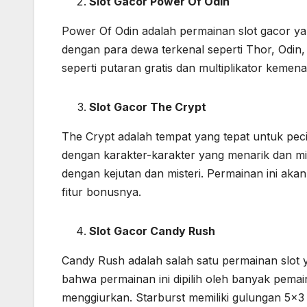
Slot Gacor Power Of Odin
Power Of Odin adalah permainan slot gacor y
dengan para dewa terkenal seperti Thor, Odin,
seperti putaran gratis dan multiplikator kem
Slot Gacor The Crypt
The Crypt adalah tempat yang tepat untuk peci
dengan karakter-karakter yang menarik dan 
dengan kejutan dan misteri. Permainan ini akan
fitur bonusnya.
Slot Gacor Candy Rush
Candy Rush adalah salah satu permainan slot 
bahwa permainan ini dipilih oleh banyak pemai
menggiurkan. Starburst memiliki gulungan 5×3