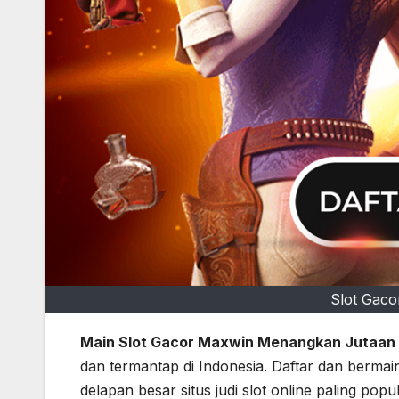
Slot Gaco
Main Slot Gacor Maxwin Menangkan Jutaan
dan termantap di Indonesia. Daftar dan bermai
delapan besar situs judi slot online paling pop