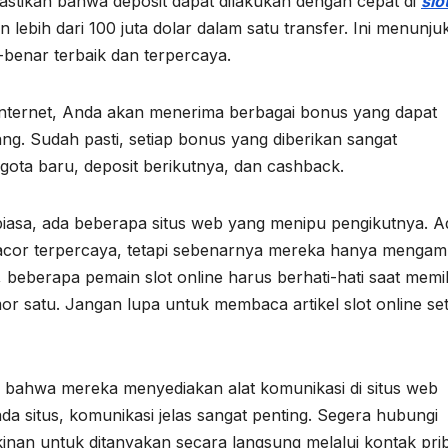
stikan bahwa deposit dapat dilakukan dengan cepat di
slo
 lebih dari 100 juta dolar dalam satu transfer. Ini menunj
enar terbaik dan terpercaya.
internet, Anda akan menerima berbagai bonus yang dapat
. Sudah pasti, setiap bonus yang diberikan sangat
ota baru, deposit berikutnya, dan cashback.
iasa, ada beberapa situs web yang menipu pengikutnya. A
t gacor terpercaya, tetapi sebenarnya mereka hanya mengam
 beberapa pemain slot online harus berhati-hati saat memil
or satu. Jangan lupa untuk membaca artikel slot online set
lah bahwa mereka menyediakan alat komunikasi di situs web
a situs, komunikasi jelas sangat penting. Segera hubungi
kinan untuk ditanyakan secara langsung melalui kontak pri