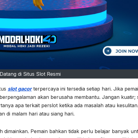
Datang di Situs Slot Resmi
tus
slot gacor
terpercaya ini tersedia setiap hari. Jika pema
si berpengalaman akan berusaha membantu. Jangan kuatir; 
tanya apa terkait perslot ketika ada masalah atau kesulitan
n di malam hari atau siang hari.
h dimainkan. Pemain bahkan tidak perlu belajar banyak un