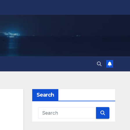
Search