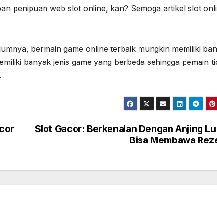
ban penipuan web slot online, kan? Semoga artikel slot onli
lumnya, bermain game online terbaik mungkin memiliki ba
emiliki banyak jenis game yang berbeda sehingga pemain ti
.
cor
Slot Gacor: Berkenalan Dengan Anjing L
Bisa Membawa Reze
ANGKA TOGEL
TOGEL
BANDAR TOTO TOGEL ONLINE
TOTO TOGEL ONLINE
BERITA VIRAL
BREAKING NEWS
IRAL
BREAKING NEWS
CASINO
CASINO ONLINE
CERITA VIRAL
ONLINE
CERITA VIRAL
GAME GACOR
GAME HOROR