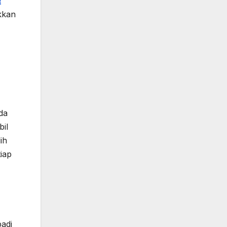
t
ukkan
da
bil
ih
iap
badi