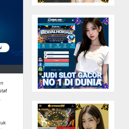
in
staf
.
tuk