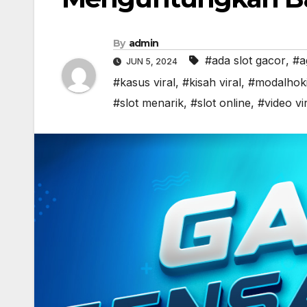
By
admin
#ada slot gacor
,
#a
JUN 5, 2024
#kasus viral
,
#kisah viral
,
#modalhok
#slot menarik
,
#slot online
,
#video vi