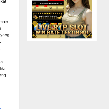
gkat
emain
i
 yang
.
.
ka
iki
yang