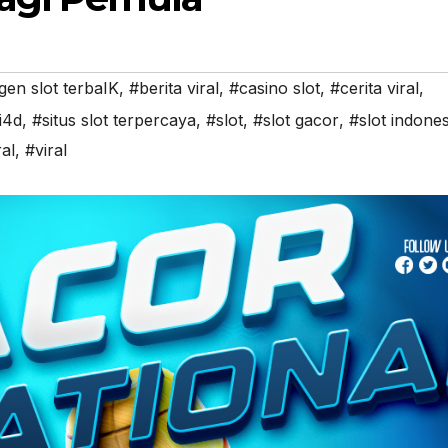
gen slot terbaIK
,
#berita viral
,
#casino slot
,
#cerita viral
,
i4d
,
#situs slot terpercaya
,
#slot
,
#slot gacor
,
#slot indones
ral
,
#viral