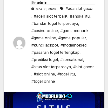
By
admin
#ada slot gacor
MAY 31, 2024
,
#agen slot terbaIK
,
#angka jitu
,
#bandar togel terpercaya
,
#casino online
,
#game menarik
,
#game online
,
#game populer
,
#kunci jackpot
,
#modalhoki4d
,
#pasaran togel terlengkap
,
#prediksi togel
,
#sensational
,
#situs slot terpercaya
,
#slot gacor
,
#slot online
,
#togel jitu
,
#togel online