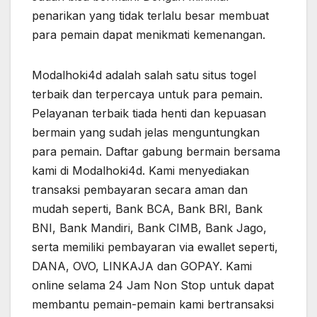
penarikan yang tidak terlalu besar membuat
para pemain dapat menikmati kemenangan.
Modalhoki4d adalah salah satu situs togel
terbaik dan terpercaya untuk para pemain.
Pelayanan terbaik tiada henti dan kepuasan
bermain yang sudah jelas menguntungkan
para pemain. Daftar gabung bermain bersama
kami di Modalhoki4d. Kami menyediakan
transaksi pembayaran secara aman dan
mudah seperti, Bank BCA, Bank BRI, Bank
BNI, Bank Mandiri, Bank CIMB, Bank Jago,
serta memiliki pembayaran via ewallet seperti,
DANA, OVO, LINKAJA dan GOPAY. Kami
online selama 24 Jam Non Stop untuk dapat
membantu pemain-pemain kami bertransaksi