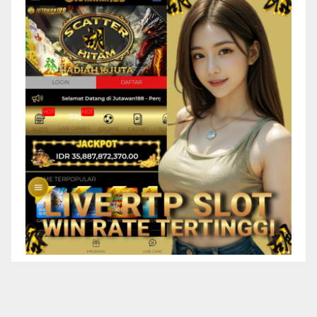
ANGKA TOGEL
BANDAR TOTO TOGEL ONLINE
BERITA VIRAL