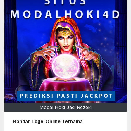
Modal Hoki Jadi Rezeki
Bandar Togel Online Ternama