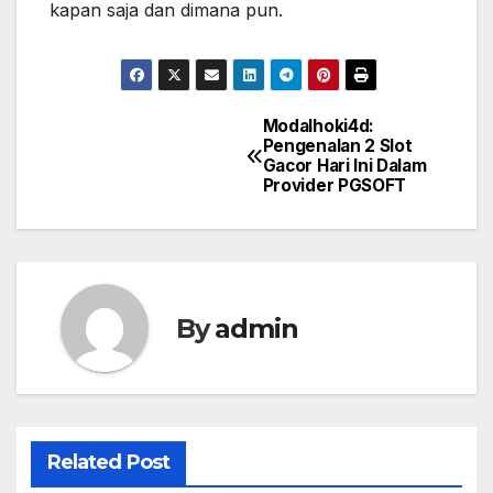
kapan saja dan dimana pun.
Modalhoki4d:
Post
Pengenalan 2 Slot
Gacor Hari Ini Dalam
navigation
Provider PGSOFT
By
admin
ANGKA TOGEL
BANDAR TOTO TOGEL ONLINE
BERITA VIRAL
BREAKING NEWS
CASINO
CASINO ONLINE
CERITA VIRAL
GAME GACOR
GAME HOROR
GAME ONLINE
Related Post
GAME SLOT VIRAL
GOOD GAME
GOOD GAME WELL PLAYED