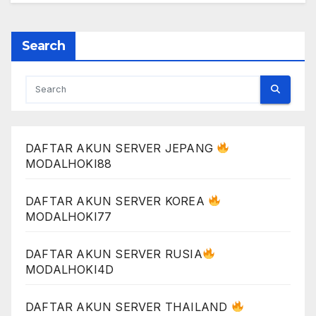
Search
DAFTAR AKUN SERVER JEPANG
MODALHOKI88
DAFTAR AKUN SERVER KOREA
MODALHOKI77
DAFTAR AKUN SERVER RUSIA
MODALHOKI4D
DAFTAR AKUN SERVER THAILAND