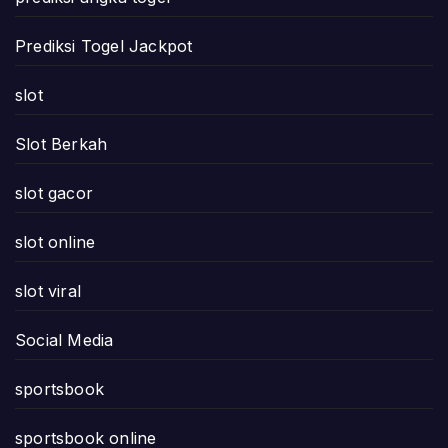
Prediksi Togel Jackpot
slot
Slot Berkah
slot gacor
slot online
slot viral
Social Media
sportsbook
sportsbook online