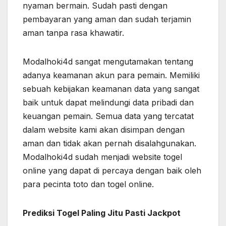
nyaman bermain. Sudah pasti dengan
pembayaran yang aman dan sudah terjamin
aman tanpa rasa khawatir.
Modalhoki4d sangat mengutamakan tentang
adanya keamanan akun para pemain. Memiliki
sebuah kebijakan keamanan data yang sangat
baik untuk dapat melindungi data pribadi dan
keuangan pemain. Semua data yang tercatat
dalam website kami akan disimpan dengan
aman dan tidak akan pernah disalahgunakan.
Modalhoki4d sudah menjadi website togel
online yang dapat di percaya dengan baik oleh
para pecinta toto dan togel online.
Prediksi Togel Paling Jitu Pasti Jackpot