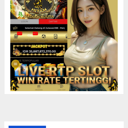
ANGKA TOGEL
BANDAR TOTO TOGEL ONLINE
BERITA VIRAL
BREAKING NEWS
CASINO
CASINO ONLINE
CERITA VIRAL
GAME GACOR
GAME HOROR
GAME ONLINE