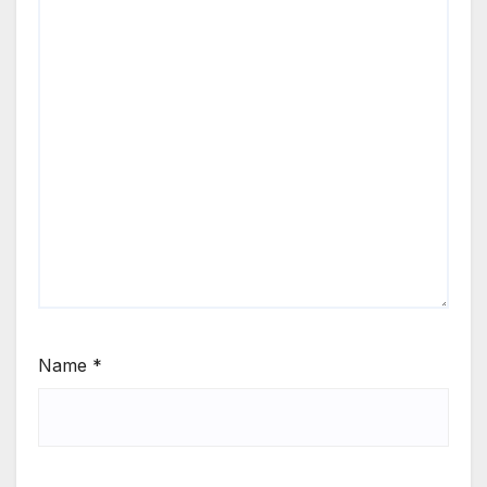
Name
*