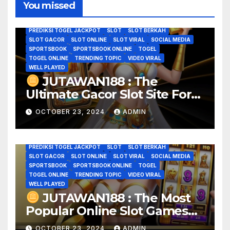
GAME SLOT VIRAL
GOOD GAME
GOOD GAME WELL PLAYED
You missed
JADI JUTAWAN
JUTAWAN188
KISAH VIRAL
MODAL RECEH
PASANG ANGKA JITU
PREDIKSI ANGKA TOGEL
PREDIKSI TOGEL JACKPOT
SLOT
SLOT BERKAH
SLOT GACOR
SLOT ONLINE
SLOT VIRAL
SOCIAL MEDIA
SPORTSBOOK
SPORTSBOOK ONLINE
TOGEL
TOGEL ONLINE
TRENDING TOPIC
VIDEO VIRAL
WELL PLAYED
JUTAWAN188 : The
Ultimate Gacor Slot Site For
ANGKA TOGEL
BANDAR TOTO TOGEL ONLINE
BERITA VIRAL
BREAKING NEWS
CASINO
CASINO ONLINE
CERITA VIRAL
Easy Wins And Big Prizes
GAME GACOR
GAME HOROR
GAME ONLINE
OCTOBER 23, 2024
ADMIN
GAME SLOT VIRAL
GOOD GAME
GOOD GAME WELL PLAYED
JADI JUTAWAN
JUTAWAN188
KISAH VIRAL
MODAL RECEH
PASANG ANGKA JITU
PREDIKSI ANGKA TOGEL
PREDIKSI TOGEL JACKPOT
SLOT
SLOT BERKAH
SLOT GACOR
SLOT ONLINE
SLOT VIRAL
SOCIAL MEDIA
SPORTSBOOK
SPORTSBOOK ONLINE
TOGEL
TOGEL ONLINE
TRENDING TOPIC
VIDEO VIRAL
WELL PLAYED
JUTAWAN188 : The Most
Popular Online Slot Games
ANGKA TOGEL
BANDAR TOTO TOGEL ONLINE
BERITA VIRAL
BREAKING NEWS
CASINO
CASINO ONLINE
CERITA VIRAL
Loved By Indonesians
GAME GACOR
GAME HOROR
GAME ONLINE
OCTOBER 23, 2024
ADMIN