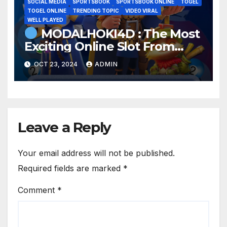
SOCIAL MEDIA
SPORTSBOOK
SPORTSBOOK ONLINE
TOGEL
TOGEL ONLINE
TRENDING TOPIC
VIDEO VIRAL
WELL PLAYED
MODALHOKI4D : The Most
Exciting Online Slot From
Live22 Spin To Win
OCT 23, 2024
ADMIN
Leave a Reply
Your email address will not be published.
Required fields are marked
*
Comment
*