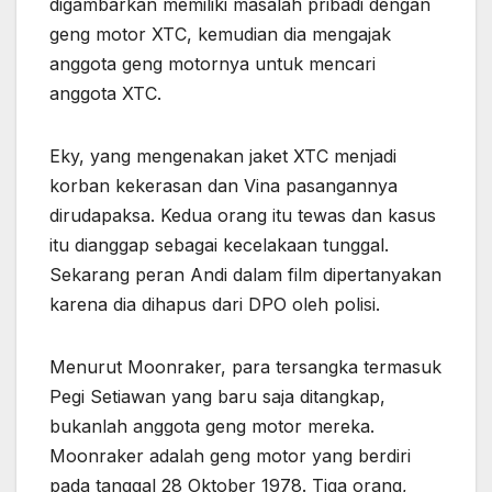
digambarkan memiliki masalah pribadi dengan
geng motor XTC, kemudian dia mengajak
anggota geng motornya untuk mencari
anggota XTC.
Eky, yang mengenakan jaket XTC menjadi
korban kekerasan dan Vina pasangannya
dirudapaksa. Kedua orang itu tewas dan kasus
itu dianggap sebagai kecelakaan tunggal.
Sekarang peran Andi dalam film dipertanyakan
karena dia dihapus dari DPO oleh polisi.
Menurut Moonraker, para tersangka termasuk
Pegi Setiawan yang baru saja ditangkap,
bukanlah anggota geng motor mereka.
Moonraker adalah geng motor yang berdiri
pada tanggal 28 Oktober 1978. Tiga orang,