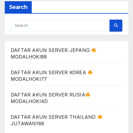
Search
DAFTAR AKUN SERVER JEPANG
MODALHOKI88
DAFTAR AKUN SERVER KOREA
MODALHOKI77
DAFTAR AKUN SERVER RUSIA
MODALHOKI4D
DAFTAR AKUN SERVER THAILAND
JUTAWAN188