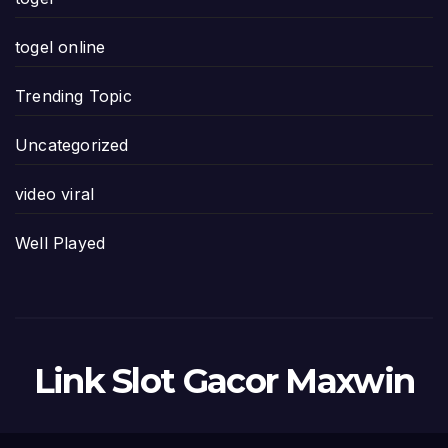
togel online
Trending Topic
Uncategorized
video viral
Well Played
Link Slot Gacor Maxwin