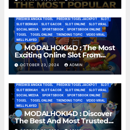
GAME SLOT VIRAL
GOOD GAME
GOOD GAME WELL PLAYED
KISAH VIRAL
MODAL RECEH
MODALHOKI
MODALHOKI4D
MODALHOKI77
MODALHOKI88
PASANG ANGKA JITU
PREDIKSI ANGKA TOGEL
PREDIKSI TOGEL JACKPOT
SLOT
SLOT BERKAH
SLOT GACOR
SLOT ONLINE
SLOT VIRAL
SOCIAL MEDIA
SPORTSBOOK
SPORTSBOOK ONLINE
TOGEL
TOGEL ONLINE
TRENDING TOPIC
VIDEO VIRAL
WELL PLAYED
MODALHOKI4D : The Most
Exciting Online Slot From
ANGKA TOGEL
BANDAR TOTO TOGEL ONLINE
BERITA VIRAL
BREAKING NEWS
CASINO
CASINO ONLINE
CERITA VIRAL
Live22 Spin To Win
GAME GACOR
GAME HOROR
GAME ONLINE
OCTOBER 23, 2024
ADMIN
GAME SLOT VIRAL
GOOD GAME
GOOD GAME WELL PLAYED
KISAH VIRAL
MODAL RECEH
MODALHOKI
MODALHOKI4D
MODALHOKI77
MODALHOKI88
PASANG ANGKA JITU
PREDIKSI ANGKA TOGEL
PREDIKSI TOGEL JACKPOT
SLOT
SLOT BERKAH
SLOT GACOR
SLOT ONLINE
SLOT VIRAL
SOCIAL MEDIA
SPORTSBOOK
SPORTSBOOK ONLINE
TOGEL
TOGEL ONLINE
TRENDING TOPIC
VIDEO VIRAL
WELL PLAYED
MODALHOKI4D : Discover
The Best And Most Trusted
Online Lottery Sites For Big