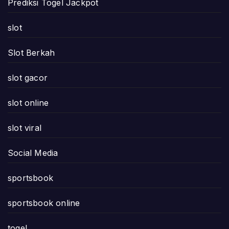
Prediksi Togel Jackpot
slot
Slot Berkah
slot gacor
slot online
slot viral
Social Media
sportsbook
sportsbook online
togel