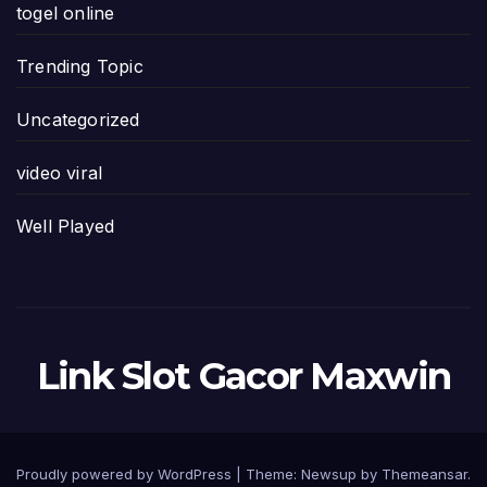
togel online
Trending Topic
Uncategorized
video viral
Well Played
Link Slot Gacor Maxwin
Proudly powered by WordPress
|
Theme: Newsup by
Themeansar
.