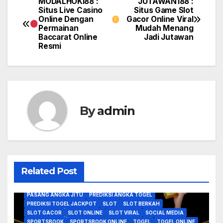
MODALHOKI88 :
JUTAWAN188 :
Post
Situs Live Casino
Situs Game Slot
Online Dengan
Gacor Online Viral
navigation
Permainan
Mudah Menang
Baccarat Online
Jadi Jutawan
Resmi
By
admin
ANGKA TOGEL
BANDAR TOTO TOGEL ONLINE
BERITA VIRAL
BREAKING NEWS
CASINO
CASINO ONLINE
CERITA VIRAL
GAME GACOR
GAME HOROR
GAME ONLINE
Related Post
GAME SLOT VIRAL
GOOD GAME
GOOD GAME WELL PLAYED
JADI JUTAWAN
JUTAWAN188
KISAH VIRAL
MODAL RECEH
PASANG ANGKA JITU
PREDIKSI ANGKA TOGEL
PREDIKSI TOGEL JACKPOT
SLOT
SLOT BERKAH
SLOT GACOR
SLOT ONLINE
SLOT VIRAL
SOCIAL MEDIA
SPORTSBOOK
SPORTSBOOK ONLINE
TOGEL
TOGEL ONLINE