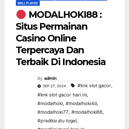
WELL PLAYED
MODALHOKI88 :
Situs Permainan
Casino Online
Terpercaya Dan
Terbaik Di Indonesia
By
admin
#link slot gacor
,
SEP 27, 2024
#link slot gacor hari ini
,
#modalhoki
,
#modalhoki4d
,
#modalhoki77
,
#modalhoki88
,
#prediksi jitu togel
,