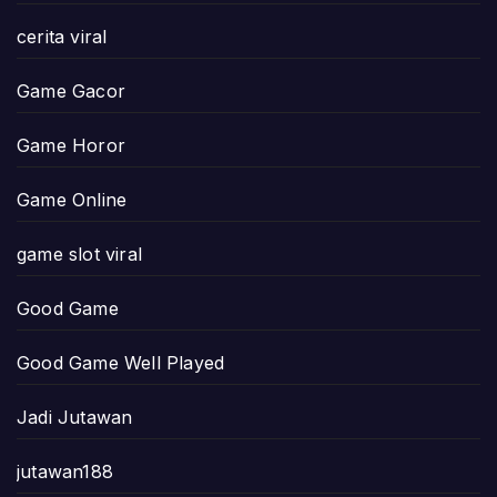
cerita viral
Game Gacor
Game Horor
Game Online
game slot viral
Good Game
Good Game Well Played
Jadi Jutawan
jutawan188