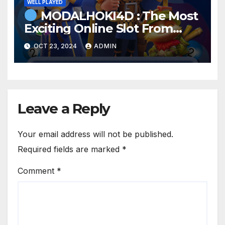
WELL PLAYED
MODALHOKI4D : The Most
Exciting Online Slot From
Live22 Spin To Win
OCT 23, 2024
ADMIN
Leave a Reply
Your email address will not be published.
Required fields are marked
*
Comment
*