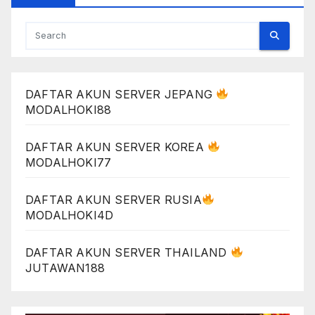
DAFTAR AKUN SERVER JEPANG
MODALHOKI88
DAFTAR AKUN SERVER KOREA
MODALHOKI77
DAFTAR AKUN SERVER RUSIA
MODALHOKI4D
DAFTAR AKUN SERVER THAILAND
JUTAWAN188