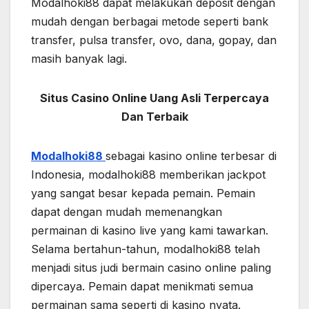
Modalhoki88 dapat melakukan deposit dengan
mudah dengan berbagai metode seperti bank
transfer, pulsa transfer, ovo, dana, gopay, dan
masih banyak lagi.
Situs Casino Online Uang Asli Terpercaya
Dan Terbaik
Modalhoki88
sebagai kasino online terbesar di
Indonesia, modalhoki88 memberikan jackpot
yang sangat besar kepada pemain. Pemain
dapat dengan mudah memenangkan
permainan di kasino live yang kami tawarkan.
Selama bertahun-tahun, modalhoki88 telah
menjadi situs judi bermain casino online paling
dipercaya. Pemain dapat menikmati semua
permainan sama seperti di kasino nyata.