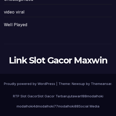
video viral
Well Played
Link Slot Gacor Maxwin
Proudly powered by WordPress
|
Theme: Newsup by
Themeansar
.
RTP Slot Gacor
Slot Gacor Terbaru
jutawan188
modalhoki
modalhoki4d
modalhoki77
modalhoki88
Social Media