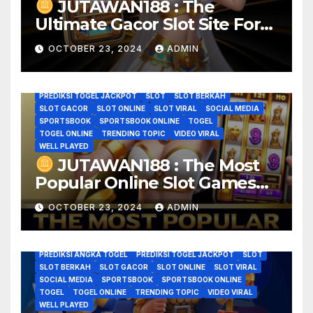
JUTAWAN188 : The
Ultimate Gacor Slot Site For
ANGKA TOGEL
BANDAR TOTO TOGEL ONLINE
BERITA VIRAL
BREAKING NEWS
CASINO
CASINO ONLINE
CERITA VIRAL
Easy Wins And Big Prizes
GAME GACOR
GAME HOROR
GAME ONLINE
OCTOBER 23, 2024
ADMIN
GAME SLOT VIRAL
GOOD GAME
GOOD GAME WELL PLAYED
JADI JUTAWAN
JUTAWAN188
KISAH VIRAL
MODAL RECEH
PASANG ANGKA JITU
PREDIKSI ANGKA TOGEL
PREDIKSI TOGEL JACKPOT
SLOT
SLOT BERKAH
SLOT GACOR
SLOT ONLINE
SLOT VIRAL
SOCIAL MEDIA
SPORTSBOOK
SPORTSBOOK ONLINE
TOGEL
TOGEL ONLINE
TRENDING TOPIC
VIDEO VIRAL
WELL PLAYED
JUTAWAN188 : The Most
Popular Online Slot Games
ANGKA TOGEL
BANDAR TOTO TOGEL ONLINE
BERITA VIRAL
BREAKING NEWS
CASINO
CASINO ONLINE
CERITA VIRAL
Loved By Indonesians
GAME GACOR
GAME HOROR
GAME ONLINE
OCTOBER 23, 2024
ADMIN
GAME SLOT VIRAL
GOOD GAME
GOOD GAME WELL PLAYED
KISAH VIRAL
MODAL RECEH
MODALHOKI
MODALHOKI4D
MODALHOKI77
MODALHOKI88
PASANG ANGKA JITU
PREDIKSI ANGKA TOGEL
PREDIKSI TOGEL JACKPOT
SLOT
SLOT BERKAH
SLOT GACOR
SLOT ONLINE
SLOT VIRAL
SOCIAL MEDIA
SPORTSBOOK
SPORTSBOOK ONLINE
TOGEL
TOGEL ONLINE
TRENDING TOPIC
VIDEO VIRAL
WELL PLAYED