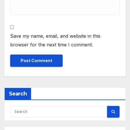
Save my name, email, and website in this
browser for the next time I comment.
Search