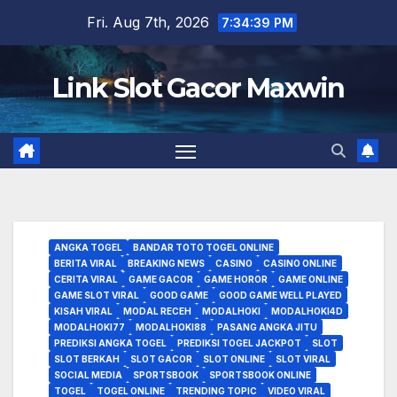
Skip
Fri. Aug 7th, 2026
7:34:41 PM
to
content
Link Slot Gacor Maxwin
ANGKA TOGEL
BANDAR TOTO TOGEL ONLINE
BERITA VIRAL
BREAKING NEWS
CASINO
CASINO ONLINE
CERITA VIRAL
GAME GACOR
GAME HOROR
GAME ONLINE
GAME SLOT VIRAL
GOOD GAME
GOOD GAME WELL PLAYED
KISAH VIRAL
MODAL RECEH
MODALHOKI
MODALHOKI4D
MODALHOKI77
MODALHOKI88
PASANG ANGKA JITU
PREDIKSI ANGKA TOGEL
PREDIKSI TOGEL JACKPOT
SLOT
SLOT BERKAH
SLOT GACOR
SLOT ONLINE
SLOT VIRAL
SOCIAL MEDIA
SPORTSBOOK
SPORTSBOOK ONLINE
TOGEL
TOGEL ONLINE
TRENDING TOPIC
VIDEO VIRAL