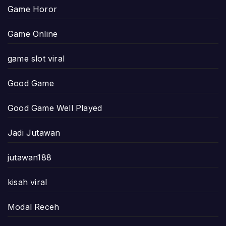
Game Horor
Game Online
game slot viral
Good Game
Good Game Well Played
Jadi Jutawan
jutawan188
kisah viral
Modal Receh