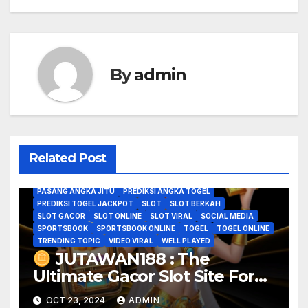
By
admin
ANGKA TOGEL
BANDAR TOTO TOGEL ONLINE
BERITA VIRAL
BREAKING NEWS
CASINO
CASINO ONLINE
CERITA VIRAL
GAME GACOR
GAME HOROR
GAME ONLINE
Related Post
GAME SLOT VIRAL
GOOD GAME
GOOD GAME WELL PLAYED
JADI JUTAWAN
JUTAWAN188
KISAH VIRAL
MODAL RECEH
PASANG ANGKA JITU
PREDIKSI ANGKA TOGEL
PREDIKSI TOGEL JACKPOT
SLOT
SLOT BERKAH
SLOT GACOR
SLOT ONLINE
SLOT VIRAL
SOCIAL MEDIA
SPORTSBOOK
SPORTSBOOK ONLINE
TOGEL
TOGEL ONLINE
TRENDING TOPIC
VIDEO VIRAL
WELL PLAYED
JUTAWAN188 : The
Ultimate Gacor Slot Site For
ANGKA TOGEL
BANDAR TOTO TOGEL ONLINE
BERITA VIRAL
Easy Wins And Big Prizes
BREAKING NEWS
CASINO
CASINO ONLINE
CERITA VIRAL
OCT 23, 2024
ADMIN
GAME GACOR
GAME HOROR
GAME ONLINE