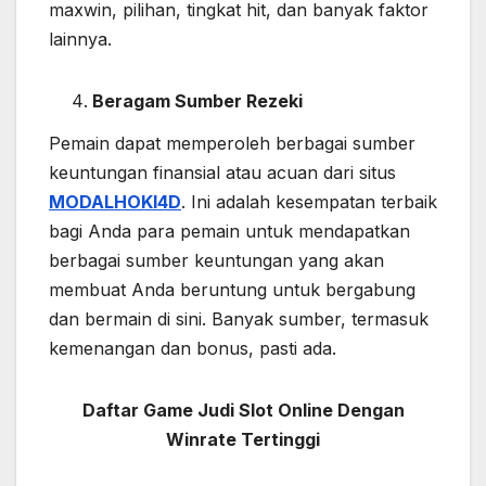
maxwin, pilihan, tingkat hit, dan banyak faktor
lainnya.
Beragam Sumber Rezeki
Pemain dapat memperoleh berbagai sumber
keuntungan finansial atau acuan dari situs
MODALHOKI4D
. Ini adalah kesempatan terbaik
bagi Anda para pemain untuk mendapatkan
berbagai sumber keuntungan yang akan
membuat Anda beruntung untuk bergabung
dan bermain di sini. Banyak sumber, termasuk
kemenangan dan bonus, pasti ada.
Daftar Game Judi Slot Online Dengan
Winrate Tertinggi