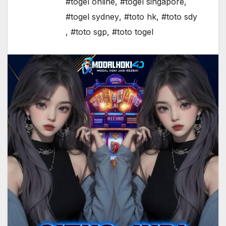
#togel online
,
#togel singapore
,
#togel sydney
,
#toto hk
,
#toto sdy
,
#toto sgp
,
#toto togel