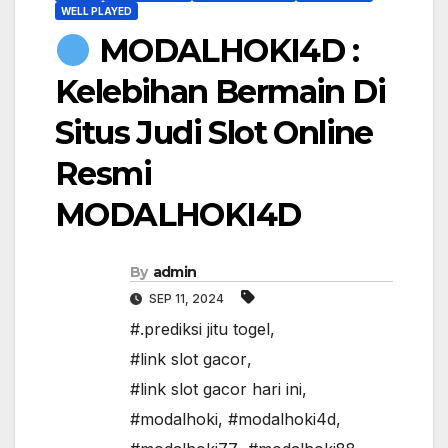
WELL PLAYED
MODALHOKI4D :
Kelebihan Bermain Di
Situs Judi Slot Online
Resmi
MODALHOKI4D
By
admin
SEP 11, 2024
#.prediksi jitu togel
,
#link slot gacor
,
#link slot gacor hari ini
,
#modalhoki
,
#modalhoki4d
,