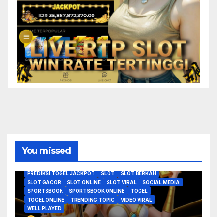
ANGKA TOGEL
BANDAR TOTO TOGEL ONLINE
BERITA VIRAL
BREAKING NEWS
CASINO
CASINO ONLINE
CERITA VIRAL
GAME GACOR
GAME HOROR
GAME ONLINE
GAME SLOT VIRAL
GOOD GAME
GOOD GAME WELL PLAYED
You missed
JADI JUTAWAN
JUTAWAN188
KISAH VIRAL
MODAL RECEH
PASANG ANGKA JITU
PREDIKSI ANGKA TOGEL
PREDIKSI TOGEL JACKPOT
SLOT
SLOT BERKAH
SLOT GACOR
SLOT ONLINE
SLOT VIRAL
SOCIAL MEDIA
SPORTSBOOK
SPORTSBOOK ONLINE
TOGEL
TOGEL ONLINE
TRENDING TOPIC
VIDEO VIRAL
WELL PLAYED