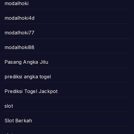
modalhoki
modalhoki4d
modalhoki77
modalhoki88
Pasang Angka Jitu
prediksi angka togel
Prediksi Togel Jackpot
slot
Slot Berkah