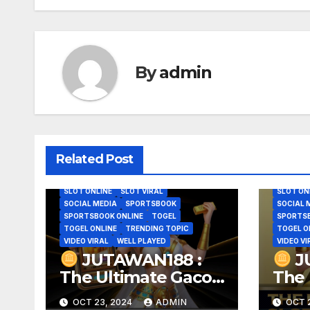
ANGKA TOGEL
ANGKA 
BANDAR TOTO TOGEL ONLINE
BANDAR 
BERITA VIRAL
BREAKING NEWS
CASINO
BERITA V
CASINO ONLINE
CERITA VIRAL
CASINO 
By
admin
GAME GACOR
GAME HOROR
GAME G
GAME ONLINE
GAME SLOT VIRAL
GAME ON
GOOD GAME
GOOD GAME WELL PLAYED
GOOD G
JADI JUTAWAN
JUTAWAN188
JADI JU
KISAH VIRAL
MODAL RECEH
KISAH VI
PASANG ANGKA JITU
PASANG 
PREDIKSI ANGKA TOGEL
PREDIKS
Related Post
PREDIKSI TOGEL JACKPOT
SLOT
PREDIKS
SLOT BERKAH
SLOT GACOR
SLOT BE
SLOT ONLINE
SLOT VIRAL
SLOT ON
SOCIAL MEDIA
SPORTSBOOK
SOCIAL 
SPORTSBOOK ONLINE
TOGEL
SPORTSB
TOGEL ONLINE
TRENDING TOPIC
TOGEL O
VIDEO VIRAL
WELL PLAYED
VIDEO VI
JUTAWAN188 :
J
The Ultimate Gacor
The 
Slot Site For Easy
Onli
OCT 23, 2024
ADMIN
OCT 