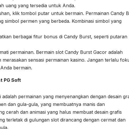
ah uang yang tersedia untuk Anda.
ruhan, klik tombol putar untuk bermain. Permainan Candy B
 simbol permen yang berbeda. Kombinasi simbol yang
aatkan berbagai fitur bonus di Candy Burst, seperti putaran
mati permainan. Bermain slot Candy Burst Gacor adalah
merasakan sensasi permainan kasino. Jangan terlalu fok
 Anda bermain.
t PG Soft
ini adalah permainan yang menyenangkan dengan desain gra
men dan gula-gula, yang membuatnya manis dan
cerah dan animasi yang halus membuat desain grafis
ang terletak di gulungan slot dirancang dengan cermat dan
ula.