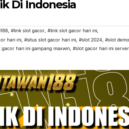
ik Di Indonesia
n188
,
#link slot gacor
,
#link slot gacor hari ini
,
or hari ini
,
#situs slot gacor hari ini
,
#slot 2024
,
#slot dem
t gacor hari ini gampang maxwin
,
#slot gacor hari ini server