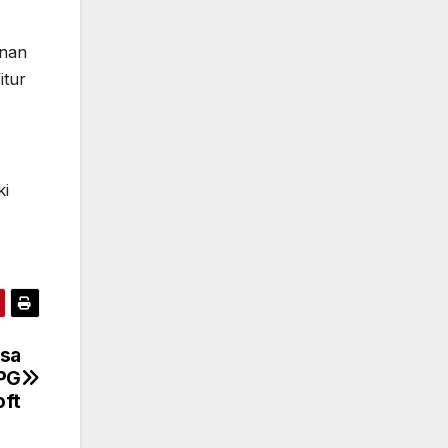
inan
itur
ki
asa
 PG
oft