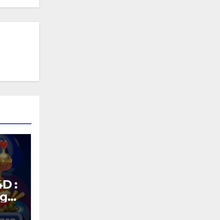
CASINO
LAYED
D :
ng
m