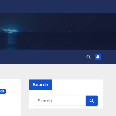
Search
COR