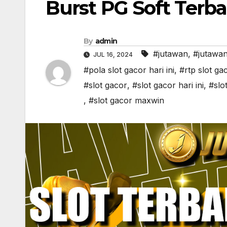
Burst PG Soft Terba
By
admin
#jutawan
,
#jutawa
JUL 16, 2024
#pola slot gacor hari ini
,
#rtp slot gac
#slot gacor
,
#slot gacor hari ini
,
#slo
,
#slot gacor maxwin