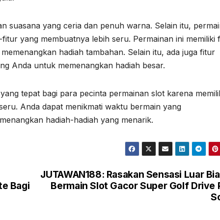
an suasana yang ceria dan penuh warna. Selain itu, perma
r-fitur yang membuatnya lebih seru. Permainan ini memiliki f
emenangkan hadiah tambahan. Selain itu, ada juga fitur
uang Anda untuk memenangkan hadiah besar.
yang tepat bagi para pecinta permainan slot karena memili
ng seru. Anda dapat menikmati waktu bermain yang
menangkan hadiah-hadiah yang menarik.
i
JUTAWAN188: Rasakan Sensasi Luar Bi
te Bagi
Bermain Slot Gacor Super Golf Drive
S