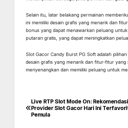
Selain itu, latar belakang permainan memberik
ini memiliki desain grafis yang menarik dan fitu
bonus yang dapat menawarkan peluang untuk m
putaran gratis, yang dapat meningkatkan pel
Slot Gacor Candy Burst PG Soft adalah pilihan 
desain grafis yang menarik dan fitur-fitur ya
menyenangkan dan memiliki peluang untuk me
Live RTP Slot Mode On: Rekomendas
Post
Provider Slot Gacor Hari Ini Terfavori
navigation
Pemula