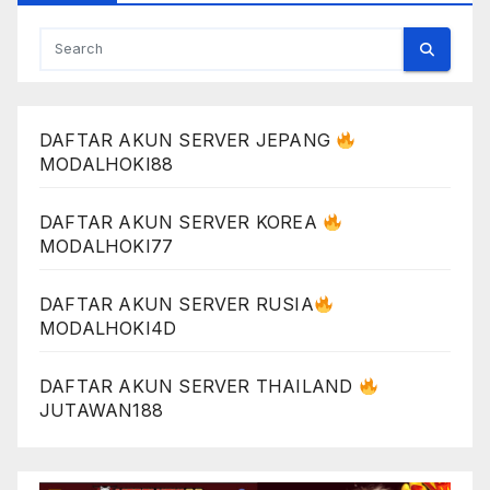
DAFTAR AKUN SERVER JEPANG
MODALHOKI88
DAFTAR AKUN SERVER KOREA
MODALHOKI77
DAFTAR AKUN SERVER RUSIA
MODALHOKI4D
DAFTAR AKUN SERVER THAILAND
JUTAWAN188