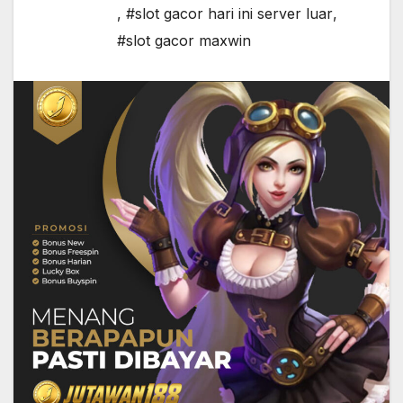
,
#slot gacor hari ini server luar
,
#slot gacor maxwin