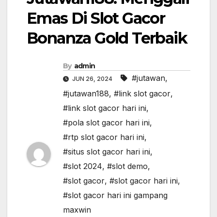
Emas Di Slot Gacor
Bonanza Gold Terbaik
By
admin
#jutawan
,
JUN 26, 2024
#jutawan188
,
#link slot gacor
,
#link slot gacor hari ini
,
#pola slot gacor hari ini
,
#rtp slot gacor hari ini
,
#situs slot gacor hari ini
,
#slot 2024
,
#slot demo
,
#slot gacor
,
#slot gacor hari ini
,
#slot gacor hari ini gampang
maxwin