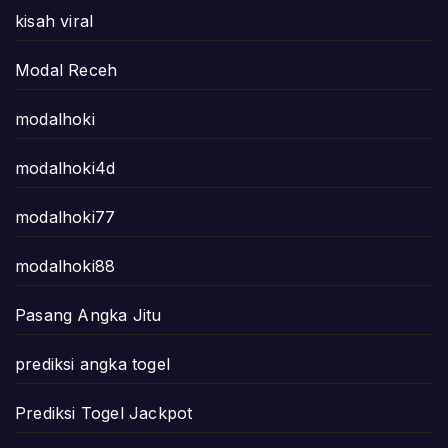
kisah viral
Modal Receh
modalhoki
modalhoki4d
modalhoki77
modalhoki88
Pasang Angka Jitu
prediksi angka togel
Prediksi Togel Jackpot