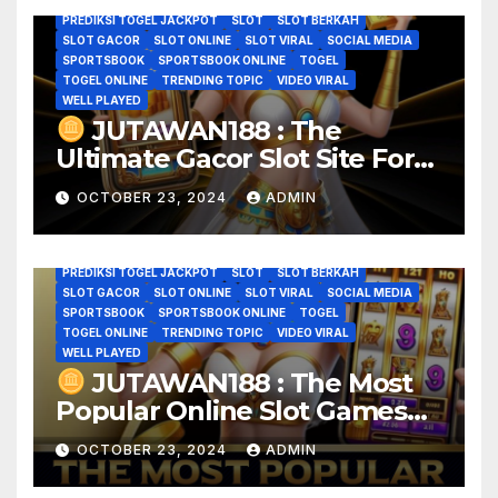
PASANG ANGKA JITU
PREDIKSI ANGKA TOGEL
PREDIKSI TOGEL JACKPOT
SLOT
SLOT BERKAH
SLOT GACOR
SLOT ONLINE
SLOT VIRAL
SOCIAL MEDIA
SPORTSBOOK
SPORTSBOOK ONLINE
TOGEL
TOGEL ONLINE
TRENDING TOPIC
VIDEO VIRAL
WELL PLAYED
JUTAWAN188 : The
Ultimate Gacor Slot Site For
ANGKA TOGEL
BANDAR TOTO TOGEL ONLINE
BERITA VIRAL
BREAKING NEWS
CASINO
CASINO ONLINE
CERITA VIRAL
Easy Wins And Big Prizes
GAME GACOR
GAME HOROR
GAME ONLINE
OCTOBER 23, 2024
ADMIN
GAME SLOT VIRAL
GOOD GAME
GOOD GAME WELL PLAYED
JADI JUTAWAN
JUTAWAN188
KISAH VIRAL
MODAL RECEH
PASANG ANGKA JITU
PREDIKSI ANGKA TOGEL
PREDIKSI TOGEL JACKPOT
SLOT
SLOT BERKAH
SLOT GACOR
SLOT ONLINE
SLOT VIRAL
SOCIAL MEDIA
SPORTSBOOK
SPORTSBOOK ONLINE
TOGEL
TOGEL ONLINE
TRENDING TOPIC
VIDEO VIRAL
WELL PLAYED
JUTAWAN188 : The Most
Popular Online Slot Games
ANGKA TOGEL
BANDAR TOTO TOGEL ONLINE
BERITA VIRAL
BREAKING NEWS
CASINO
CASINO ONLINE
CERITA VIRAL
Loved By Indonesians
GAME GACOR
GAME HOROR
GAME ONLINE
OCTOBER 23, 2024
ADMIN
GAME SLOT VIRAL
GOOD GAME
GOOD GAME WELL PLAYED
KISAH VIRAL
MODAL RECEH
MODALHOKI
MODALHOKI4D