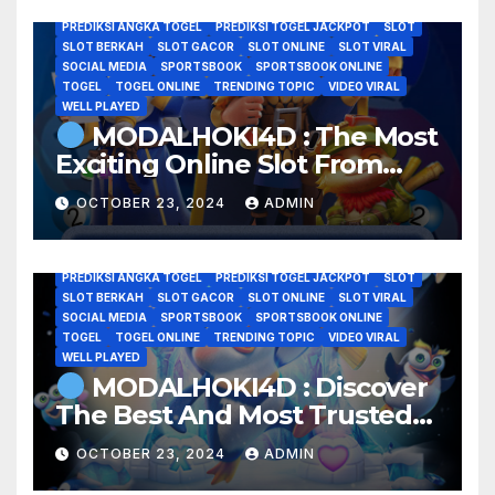
MODALHOKI77
MODALHOKI88
PASANG ANGKA JITU
PREDIKSI ANGKA TOGEL
PREDIKSI TOGEL JACKPOT
SLOT
SLOT BERKAH
SLOT GACOR
SLOT ONLINE
SLOT VIRAL
SOCIAL MEDIA
SPORTSBOOK
SPORTSBOOK ONLINE
TOGEL
TOGEL ONLINE
TRENDING TOPIC
VIDEO VIRAL
WELL PLAYED
MODALHOKI4D : The Most
Exciting Online Slot From
ANGKA TOGEL
BANDAR TOTO TOGEL ONLINE
BERITA VIRAL
BREAKING NEWS
CASINO
CASINO ONLINE
CERITA VIRAL
Live22 Spin To Win
GAME GACOR
GAME HOROR
GAME ONLINE
OCTOBER 23, 2024
ADMIN
GAME SLOT VIRAL
GOOD GAME
GOOD GAME WELL PLAYED
KISAH VIRAL
MODAL RECEH
MODALHOKI
MODALHOKI4D
MODALHOKI77
MODALHOKI88
PASANG ANGKA JITU
PREDIKSI ANGKA TOGEL
PREDIKSI TOGEL JACKPOT
SLOT
SLOT BERKAH
SLOT GACOR
SLOT ONLINE
SLOT VIRAL
SOCIAL MEDIA
SPORTSBOOK
SPORTSBOOK ONLINE
TOGEL
TOGEL ONLINE
TRENDING TOPIC
VIDEO VIRAL
WELL PLAYED
MODALHOKI4D : Discover
The Best And Most Trusted
Online Lottery Sites For Big
OCTOBER 23, 2024
ADMIN
Wins