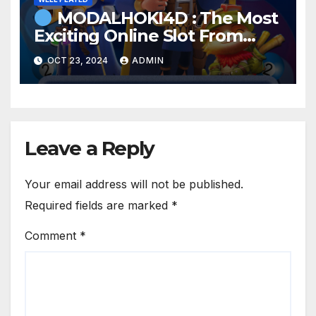
MODALHOKI4D : The Most
Exciting Online Slot From
Live22 Spin To Win
OCT 23, 2024
ADMIN
Leave a Reply
Your email address will not be published.
Required fields are marked
*
Comment
*