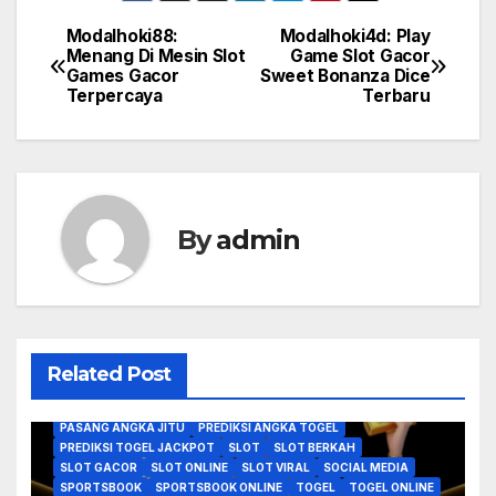
Modalhoki88:
Modalhoki4d: Play
Post
Menang Di Mesin Slot
Game Slot Gacor
Games Gacor
Sweet Bonanza Dice
navigation
Terpercaya
Terbaru
By
admin
ANGKA TOGEL
BANDAR TOTO TOGEL ONLINE
BERITA VIRAL
BREAKING NEWS
CASINO
CASINO ONLINE
CERITA VIRAL
GAME GACOR
GAME HOROR
GAME ONLINE
Related Post
GAME SLOT VIRAL
GOOD GAME
GOOD GAME WELL PLAYED
JADI JUTAWAN
JUTAWAN188
KISAH VIRAL
MODAL RECEH
PASANG ANGKA JITU
PREDIKSI ANGKA TOGEL
PREDIKSI TOGEL JACKPOT
SLOT
SLOT BERKAH
SLOT GACOR
SLOT ONLINE
SLOT VIRAL
SOCIAL MEDIA
SPORTSBOOK
SPORTSBOOK ONLINE
TOGEL
TOGEL ONLINE