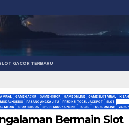
SLOT GACOR TERBARU
A VIRAL
GAME GACOR
GAME HOROR
GAME ONLINE
GAME SLOT VIRAL
KISAH
MODALHOKI88
PASANG ANGKA JITU
PREDIKSI TOGEL JACKPOT
SLOT
AL MEDIA
SPORTSBOOK
SPORTSBOOK ONLINE
TOGEL
TOGEL ONLINE
VIDEO 
galaman Bermain Slot