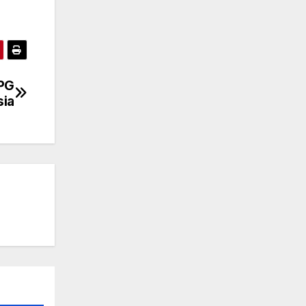
 PG
sia
CASINO
LAYED