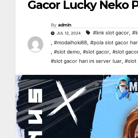
Gacor Lucky Neko P
By
admin
#link slot gacor
,
#l
JUL 12, 2024
,
#modalhoki88
,
#pola slot gacor hari
,
#slot demo
,
#slot gacor
,
#slot gacor
#slot gacor hari ini server luar
,
#slot