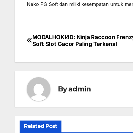
Neko PG Soft dan miliki kesempatan untuk m
MODALHOKI4D: Ninja Raccoon Frenz
Post
Soft Slot Gacor Paling Terkenal
navigation
ANGKA TOGEL
ANGKA 
BANDAR TOTO TOGEL ONLINE
BANDAR 
BERITA VIRAL
BREAKING NEWS
CASINO
BERITA V
CASINO ONLINE
CERITA VIRAL
CASINO 
By
admin
GAME GACOR
GAME HOROR
GAME G
GAME ONLINE
GAME SLOT VIRAL
GAME ON
GOOD GAME
GOOD GAME WELL PLAYED
GOOD G
JADI JUTAWAN
JUTAWAN188
JADI JU
KISAH VIRAL
MODAL RECEH
KISAH VI
PASANG ANGKA JITU
PASANG 
PREDIKSI ANGKA TOGEL
PREDIKS
Related Post
PREDIKSI TOGEL JACKPOT
SLOT
PREDIKS