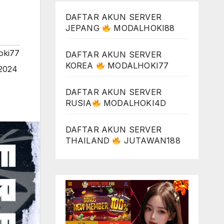
DAFTAR AKUN SERVER
JEPANG
MODALHOKI88
oki77
DAFTAR AKUN SERVER
KOREA
MODALHOKI77
 2024
DAFTAR AKUN SERVER
RUSIA
MODALHOKI4D
DAFTAR AKUN SERVER
THAILAND
JUTAWAN188