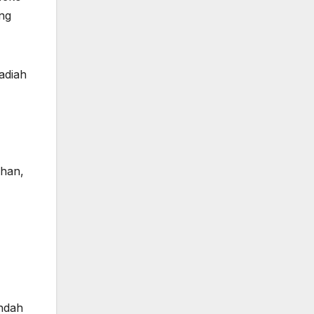
ng
adiah
uhan,
indah