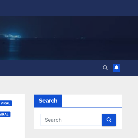
Search
 VIRAL
VIRAL