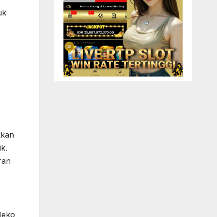
uk
kkan
k.
ran
Neko