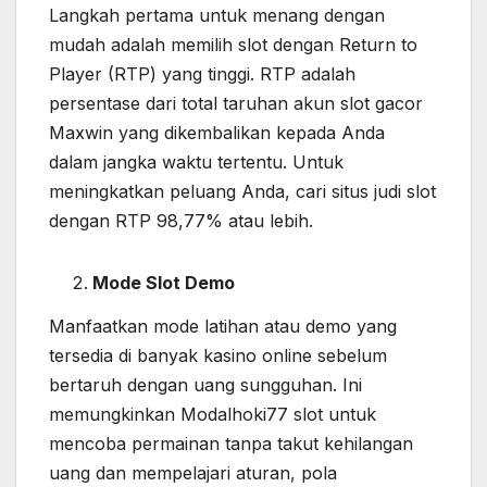
Langkah pertama untuk menang dengan
mudah adalah memilih slot dengan Return to
Player (RTP) yang tinggi. RTP adalah
persentase dari total taruhan akun slot gacor
Maxwin yang dikembalikan kepada Anda
dalam jangka waktu tertentu. Untuk
meningkatkan peluang Anda, cari situs judi slot
dengan RTP 98,77% atau lebih.
Mode Slot Demo
Manfaatkan mode latihan atau demo yang
tersedia di banyak kasino online sebelum
bertaruh dengan uang sungguhan. Ini
memungkinkan Modalhoki77 slot untuk
mencoba permainan tanpa takut kehilangan
uang dan mempelajari aturan, pola