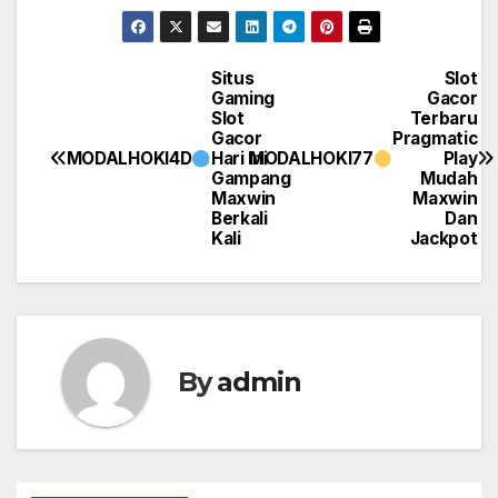
Situs
Slot
Post
Gaming
Gacor
Slot
Terbaru
navigation
Gacor
Pragmatic
MODALHOKI4D
Hari Ini
MODALHOKI77
Play
Gampang
Mudah
Maxwin
Maxwin
Berkali
Dan
Kali
Jackpot
By
admin
ANGKA TOGEL
BANDAR TOTO TOGEL ONLINE
BERITA VIRAL
BREAKING NEWS
CASINO
CASINO ONLINE
CERITA VIRAL