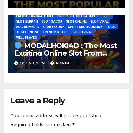
GAME SLOT VIRAL
GOOD GAME
GOOD GAME WELL PLAYED
KISAH VIRAL
MODAL RECEH
MODALHOKI
MODALHOKI4D
MODALHOKI77
MODALHOKI88
PASANG ANGKA JITU
PREDIKSI ANGKA TOGEL
PREDIKSI TOGEL JACKPOT
SLOT
SLOT BERKAH
SLOT GACOR
SLOT ONLINE
SLOT VIRAL
SOCIAL MEDIA
SPORTSBOOK
SPORTSBOOK ONLINE
TOGEL
TOGEL ONLINE
TRENDING TOPIC
VIDEO VIRAL
WELL PLAYED
MODALHOKI4D : The Most
Exciting Online Slot From
Live22 Spin To Win
OCT 23, 2024
ADMIN
Leave a Reply
Your email address will not be published.
Required fields are marked
*