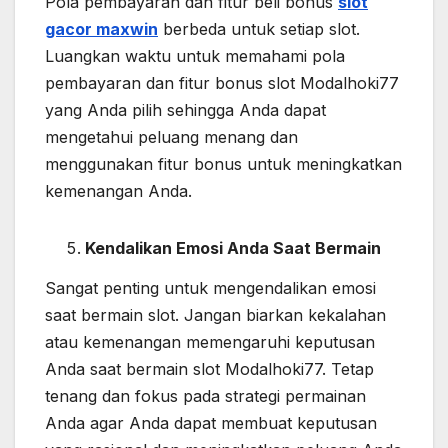
Pola pembayaran dan fitur beli bonus
slot
gacor maxwin
berbeda untuk setiap slot.
Luangkan waktu untuk memahami pola
pembayaran dan fitur bonus slot Modalhoki77
yang Anda pilih sehingga Anda dapat
mengetahui peluang menang dan
menggunakan fitur bonus untuk meningkatkan
kemenangan Anda.
Kendalikan Emosi Anda Saat Bermain
Sangat penting untuk mengendalikan emosi
saat bermain slot. Jangan biarkan kekalahan
atau kemenangan memengaruhi keputusan
Anda saat bermain slot Modalhoki77. Tetap
tenang dan fokus pada strategi permainan
Anda agar Anda dapat membuat keputusan