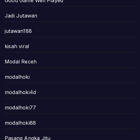
Good Game Well Played
Jadi Jutawan
jutawan188
kisah viral
Modal Receh
modalhoki
modalhoki4d
modalhoki77
modalhoki88
Pasang Angka Jitu