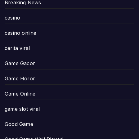
Breaking News
casino
casino online
cerita viral
Game Gacor
Game Horor
Game Online
game slot viral
Good Game