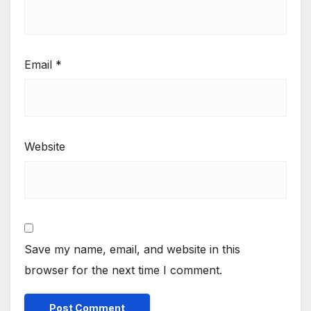
Email
*
Website
Save my name, email, and website in this
browser for the next time I comment.