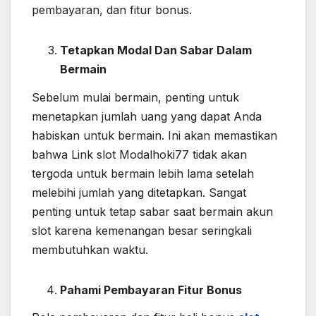
pembayaran, dan fitur bonus.
Tetapkan Modal Dan Sabar Dalam
Bermain
Sebelum mulai bermain, penting untuk
menetapkan jumlah uang yang dapat Anda
habiskan untuk bermain. Ini akan memastikan
bahwa Link slot Modalhoki77 tidak akan
tergoda untuk bermain lebih lama setelah
melebihi jumlah yang ditetapkan. Sangat
penting untuk tetap sabar saat bermain akun
slot karena kemenangan besar seringkali
membutuhkan waktu.
Pahami Pembayaran Fitur Bonus