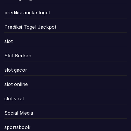
prediksi angka togel
Prediksi Togel Jackpot
slot
Slot Berkah
slot gacor
slot online
slot viral
Social Media
sportsbook