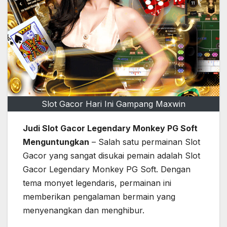
Slot Gacor Hari Ini Gampang Maxwin
Judi Slot Gacor Legendary Monkey PG Soft
Menguntungkan
– Salah satu permainan Slot
Gacor yang sangat disukai pemain adalah Slot
Gacor Legendary Monkey PG Soft. Dengan
tema monyet legendaris, permainan ini
memberikan pengalaman bermain yang
menyenangkan dan menghibur.