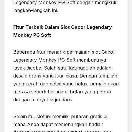
Legendary Monkey PG Soft dengan mengikuti
langkah-langkah ini.
Fitur Terbaik Dalam Slot Gacor Legendary
Monkey PG Soft
Beberapa fitur menarik permainan slot Gacor
Legendary Monkey PG Soft membuatnya
layak dicoba. Salah satu keunggulan adalah
desain grafis yang luar biasa. Dengan tampilan
yang cerah dan detail yang halus, pemain akan
merasa seperti berada di hutan yang penuh
dengan monyet legendaris.
Selain itu, slot ini memiliki putaran gratis di
mana Anda dapat memenangkan hadiah