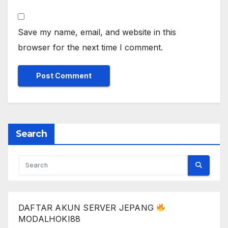
Save my name, email, and website in this
browser for the next time I comment.
Search
DAFTAR AKUN SERVER JEPANG
MODALHOKI88