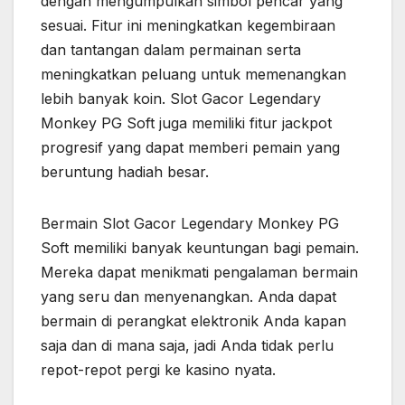
dengan mengumpulkan simbol pencar yang
sesuai. Fitur ini meningkatkan kegembiraan
dan tantangan dalam permainan serta
meningkatkan peluang untuk memenangkan
lebih banyak koin. Slot Gacor Legendary
Monkey PG Soft juga memiliki fitur jackpot
progresif yang dapat memberi pemain yang
beruntung hadiah besar.
Bermain Slot Gacor Legendary Monkey PG
Soft memiliki banyak keuntungan bagi pemain.
Mereka dapat menikmati pengalaman bermain
yang seru dan menyenangkan. Anda dapat
bermain di perangkat elektronik Anda kapan
saja dan di mana saja, jadi Anda tidak perlu
repot-repot pergi ke kasino nyata.