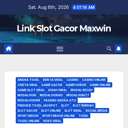
Skip
Sat. Aug 8th, 2026
4:01:18 AM
to
content
Link Slot Gacor Maxwin
ANGKA TOGEL
BERITA VIRAL
CASINO
CASINO ONLINE
CERITA VIRAL
GAME GACOR
GAME HOROR
GAME ONLINE
GAME SLOT VIRAL
KISAH VIRAL
MODAL RECEH
MODALHOKI
MODALHOKI4D
MODALHOKI77
MODALHOKI88
PASANG ANGKA JITU
PREDIKSI TOGEL JACKPOT
SLOT
SLOT BERKAH
SLOT GACOR
SLOT ONLINE
SLOT VIRAL
SOCIAL MEDIA
SPORTSBOOK
SPORTSBOOK ONLINE
TOGEL
TOGEL ONLINE
VIDEO VIRAL