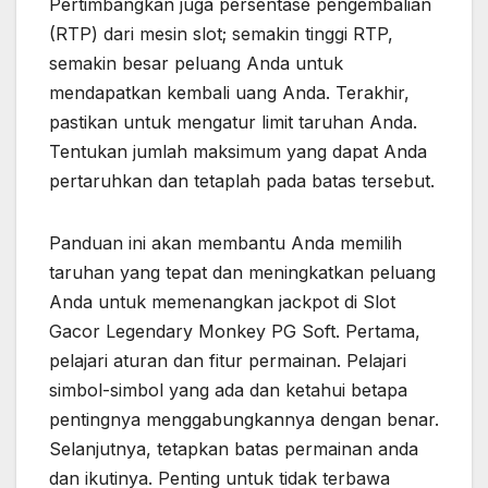
Pertimbangkan juga persentase pengembalian
(RTP) dari mesin slot; semakin tinggi RTP,
semakin besar peluang Anda untuk
mendapatkan kembali uang Anda. Terakhir,
pastikan untuk mengatur limit taruhan Anda.
Tentukan jumlah maksimum yang dapat Anda
pertaruhkan dan tetaplah pada batas tersebut.
Panduan ini akan membantu Anda memilih
taruhan yang tepat dan meningkatkan peluang
Anda untuk memenangkan jackpot di Slot
Gacor Legendary Monkey PG Soft. Pertama,
pelajari aturan dan fitur permainan. Pelajari
simbol-simbol yang ada dan ketahui betapa
pentingnya menggabungkannya dengan benar.
Selanjutnya, tetapkan batas permainan anda
dan ikutinya. Penting untuk tidak terbawa