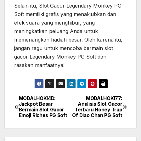
Selain itu, Slot Gacor Legendary Monkey PG
Soft memiliki grafis yang menakjubkan dan
efek suara yang menghibur, yang
meningkatkan peluang Anda untuk
memenangkan hadiah besar. Oleh karena itu,
jangan ragu untuk mencoba bermain slot
gacor Legendary Monkey PG Soft dan
rasakan manfaatnya!
MODALHOKI4D:
MODALHOKI77:
Post
Jackpot Besar
Analisis Slot Gacor
Bermain Slot Gacor
Terbaru Honey Trap
navigation
Emoji Riches PG Soft
Of Diao Chan PG Soft