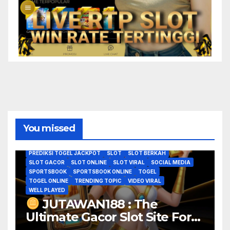
ANGKA TOGEL
BANDAR TOTO TOGEL ONLINE
BERITA VIRAL
BREAKING NEWS
CASINO
CASINO ONLINE
CERITA VIRAL
GAME GACOR
GAME HOROR
GAME ONLINE
GAME SLOT VIRAL
GOOD GAME
GOOD GAME WELL PLAYED
You missed
JADI JUTAWAN
JUTAWAN188
KISAH VIRAL
MODAL RECEH
PASANG ANGKA JITU
PREDIKSI ANGKA TOGEL
PREDIKSI TOGEL JACKPOT
SLOT
SLOT BERKAH
SLOT GACOR
SLOT ONLINE
SLOT VIRAL
SOCIAL MEDIA
SPORTSBOOK
SPORTSBOOK ONLINE
TOGEL
TOGEL ONLINE
TRENDING TOPIC
VIDEO VIRAL
WELL PLAYED
JUTAWAN188 : The
Ultimate Gacor Slot Site For
ANGKA TOGEL
BANDAR TOTO TOGEL ONLINE
BERITA VIRAL
BREAKING NEWS
CASINO
CASINO ONLINE
CERITA VIRAL
Easy Wins And Big Prizes