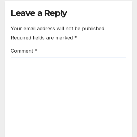
Leave a Reply
Your email address will not be published.
Required fields are marked
*
Comment
*