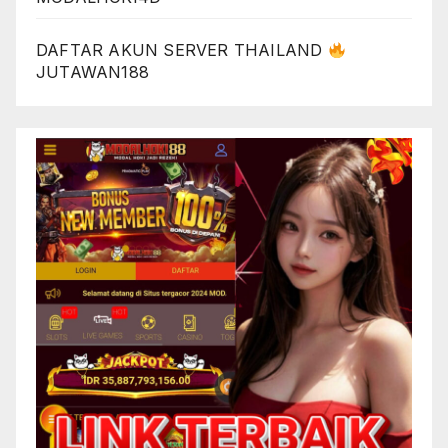
DAFTAR AKUN SERVER THAILAND
JUTAWAN188