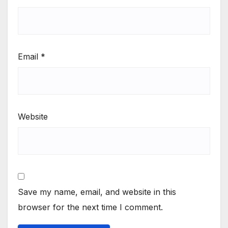
Email
*
Website
Save my name, email, and website in this
browser for the next time I comment.