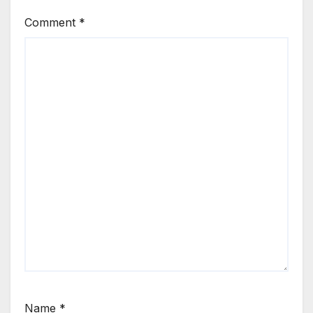
Comment
*
Name
*