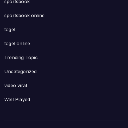
sportsbook
sportsbook online
togel
togel online
Trending Topic
Uncategorized
video viral
Well Played