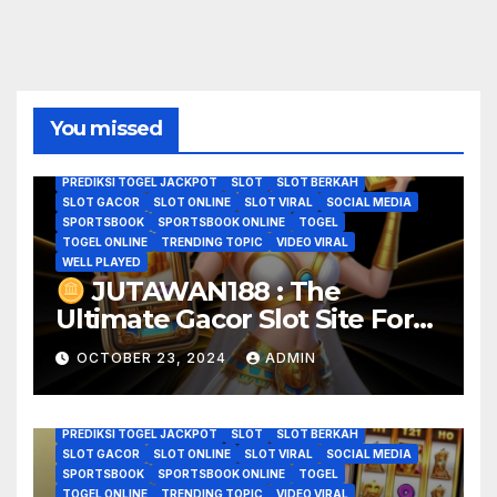
ANGKA TOGEL
BANDAR TOTO TOGEL ONLINE
BERITA VIRAL
BREAKING NEWS
CASINO
CASINO ONLINE
CERITA VIRAL
GAME GACOR
GAME HOROR
GAME ONLINE
GAME SLOT VIRAL
GOOD GAME
GOOD GAME WELL PLAYED
You missed
JADI JUTAWAN
JUTAWAN188
KISAH VIRAL
MODAL RECEH
PASANG ANGKA JITU
PREDIKSI ANGKA TOGEL
PREDIKSI TOGEL JACKPOT
SLOT
SLOT BERKAH
SLOT GACOR
SLOT ONLINE
SLOT VIRAL
SOCIAL MEDIA
SPORTSBOOK
SPORTSBOOK ONLINE
TOGEL
TOGEL ONLINE
TRENDING TOPIC
VIDEO VIRAL
WELL PLAYED
JUTAWAN188 : The
Ultimate Gacor Slot Site For
ANGKA TOGEL
BANDAR TOTO TOGEL ONLINE
BERITA VIRAL
BREAKING NEWS
CASINO
CASINO ONLINE
CERITA VIRAL
Easy Wins And Big Prizes
GAME GACOR
GAME HOROR
GAME ONLINE
OCTOBER 23, 2024
ADMIN
GAME SLOT VIRAL
GOOD GAME
GOOD GAME WELL PLAYED
JADI JUTAWAN
JUTAWAN188
KISAH VIRAL
MODAL RECEH
PASANG ANGKA JITU
PREDIKSI ANGKA TOGEL
PREDIKSI TOGEL JACKPOT
SLOT
SLOT BERKAH
SLOT GACOR
SLOT ONLINE
SLOT VIRAL
SOCIAL MEDIA
SPORTSBOOK
SPORTSBOOK ONLINE
TOGEL
TOGEL ONLINE
TRENDING TOPIC
VIDEO VIRAL