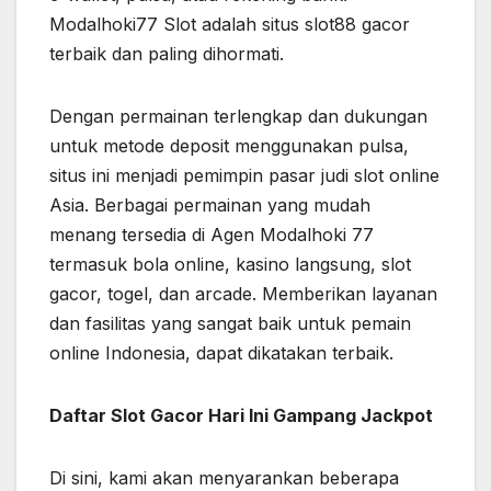
Modalhoki77 Slot adalah situs slot88 gacor
terbaik dan paling dihormati.
Dengan permainan terlengkap dan dukungan
untuk metode deposit menggunakan pulsa,
situs ini menjadi pemimpin pasar judi slot online
Asia. Berbagai permainan yang mudah
menang tersedia di Agen Modalhoki 77
termasuk bola online, kasino langsung, slot
gacor, togel, dan arcade. Memberikan layanan
dan fasilitas yang sangat baik untuk pemain
online Indonesia, dapat dikatakan terbaik.
Daftar Slot Gacor Hari Ini Gampang Jackpot
Di sini, kami akan menyarankan beberapa