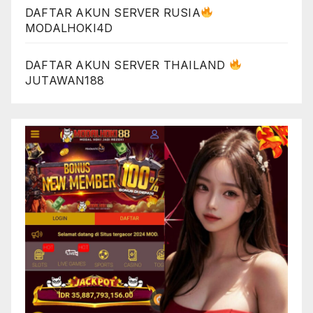
DAFTAR AKUN SERVER RUSIA
MODALHOKI4D
DAFTAR AKUN SERVER THAILAND
JUTAWAN188