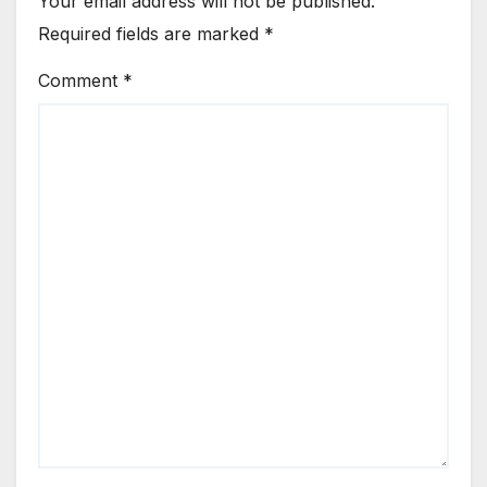
Your email address will not be published.
Required fields are marked
*
Comment
*