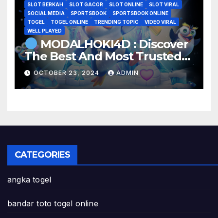
SLOT BERKAH
SLOT GACOR
SLOT ONLINE
SLOT VIRAL
SOCIAL MEDIA
SPORTSBOOK
SPORTSBOOK ONLINE
TOGEL
TOGEL ONLINE
TRENDING TOPIC
VIDEO VIRAL
WELL PLAYED
MODALHOKI4D : Discover
The Best And Most Trusted
Online Lottery Sites For Big
OCTOBER 23, 2024
ADMIN
Wins
CATEGORIES
angka togel
bandar toto togel online