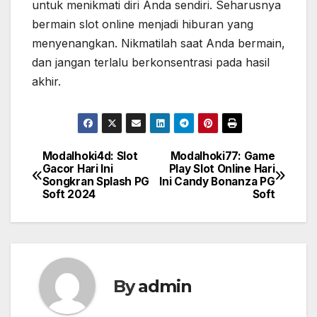
untuk menikmati diri Anda sendiri. Seharusnya
bermain slot online menjadi hiburan yang
menyenangkan. Nikmatilah saat Anda bermain,
dan jangan terlalu berkonsentrasi pada hasil
akhir.
Modalhoki4d: Slot
Modalhoki77: Game
Post
Gacor Hari Ini
Play Slot Online Hari
Songkran Splash PG
Ini Candy Bonanza PG
navigation
Soft 2024
Soft
By
admin