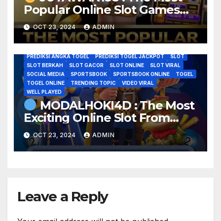
ANGKA TOGEL
BANDAR TOTO TOGEL ONLINE
BERITA VIRAL
Popular Online Slot Games
BREAKING NEWS
CASINO
CASINO ONLINE
CERITA VIRAL
Loved By Indonesians
GAME GACOR
GAME HOROR
GAME ONLINE
OCT 23, 2024
ADMIN
GAME SLOT VIRAL
GOOD GAME
GOOD GAME WELL PLAYED
KISAH VIRAL
MODAL RECEH
MODALHOKI
MODALHOKI4D
MODALHOKI77
MODALHOKI88
PASANG ANGKA JITU
PREDIKSI ANGKA TOGEL
PREDIKSI TOGEL JACKPOT
SLOT
SLOT BERKAH
SLOT GACOR
SLOT ONLINE
SLOT VIRAL
SOCIAL MEDIA
SPORTSBOOK
SPORTSBOOK ONLINE
TOGEL
TOGEL ONLINE
TRENDING TOPIC
VIDEO VIRAL
WELL PLAYED
MODALHOKI4D : The Most
Exciting Online Slot From
Live22 Spin To Win
OCT 23, 2024
ADMIN
Leave a Reply