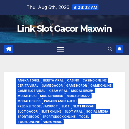
Skip
Thu. Aug 6th, 2026
9:06:03 AM
to
content
Link Slot Gacor Maxwin
ANGKA TOGEL
BERITA VIRAL
CASINO
CASINO ONLINE
CERITA VIRAL
GAME GACOR
GAME HOROR
GAME ONLINE
GAME SLOT VIRAL
KISAH VIRAL
MODAL RECEH
MODALHOKI
MODALHOKI4D
MODALHOKI77
MODALHOKI88
PASANG ANGKA JITU
PREDIKSI TOGEL JACKPOT
SLOT
SLOT BERKAH
SLOT GACOR
SLOT ONLINE
SLOT VIRAL
SOCIAL MEDIA
SPORTSBOOK
SPORTSBOOK ONLINE
TOGEL
TOGEL ONLINE
VIDEO VIRAL