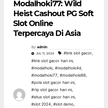
Modalhoki77: Wild
Heist Cashout PG Soft
Slot Online
Terpercaya Di Asia
By
admin
#link slot gacor
,
JUL 11, 2024
#link slot gacor hari ini
,
#modalhoki
,
#modalhoki4d
,
#modalhoki77
,
#modalhoki88
,
#pola slot gacor hari ini
,
#rtp slot gacor hari ini
,
#situs slot gacor hari ini
,
#slot 2024
,
#slot demo
,