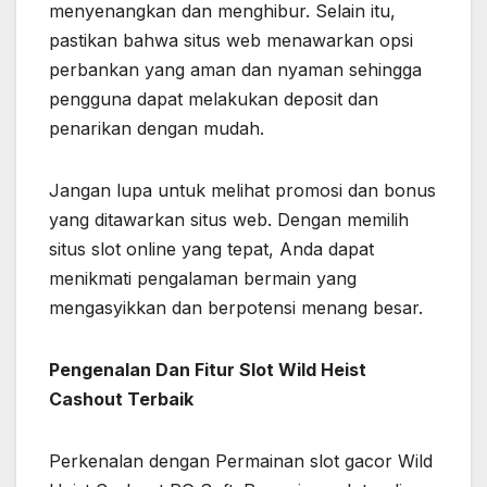
menyenangkan dan menghibur. Selain itu,
pastikan bahwa situs web menawarkan opsi
perbankan yang aman dan nyaman sehingga
pengguna dapat melakukan deposit dan
penarikan dengan mudah.
Jangan lupa untuk melihat promosi dan bonus
yang ditawarkan situs web. Dengan memilih
situs slot online yang tepat, Anda dapat
menikmati pengalaman bermain yang
mengasyikkan dan berpotensi menang besar.
Pengenalan Dan Fitur Slot Wild Heist
Cashout Terbaik
Perkenalan dengan Permainan slot gacor Wild