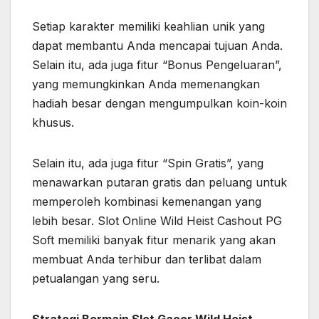
Setiap karakter memiliki keahlian unik yang
dapat membantu Anda mencapai tujuan Anda.
Selain itu, ada juga fitur “Bonus Pengeluaran”,
yang memungkinkan Anda memenangkan
hadiah besar dengan mengumpulkan koin-koin
khusus.
Selain itu, ada juga fitur “Spin Gratis”, yang
menawarkan putaran gratis dan peluang untuk
memperoleh kombinasi kemenangan yang
lebih besar. Slot Online Wild Heist Cashout PG
Soft memiliki banyak fitur menarik yang akan
membuat Anda terhibur dan terlibat dalam
petualangan yang seru.