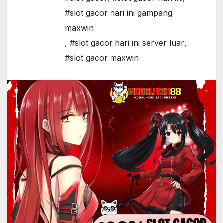
#slot gacor hari ini gampang
maxwin
,
#slot gacor hari ini server luar
,
#slot gacor maxwin