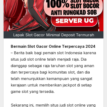
Lapak Slot Gacor Minimal Deposit Termurah
Bermain Slot Gacor Online Terpercaya 2024
– Berita baik bagi pemain slot Indonesia karena
situs judi slot online telah menjadi raja. Dia
dianggap sebagai raja taruhan slot yang aman
dan terpercaya bagi komunitas slot, dan dia
telah menunjukkan kemampuan yang sangat
kerajaan untuk memberikan jackpot di setiap
game slot yang tersedia.
Sekarang ini, memilih situs judi slot online yang