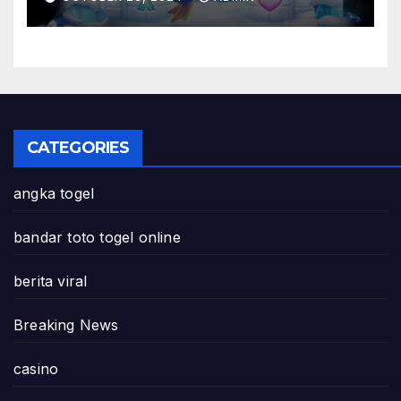
Wins
CATEGORIES
angka togel
bandar toto togel online
berita viral
Breaking News
casino