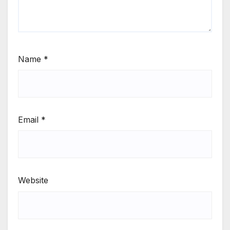
Name
*
Email
*
Website