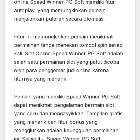
online Speed Winner PG Soft memiliki fitur
autoplay, yang memungkinkan pemain
menjalankan putaran secara otomatis.
Fitur ini memungkinkan pemain menikmati
permainan tanpa menekan tombol spin setiap
kali. Slot Online Speed Winner PG Soft adalah
salah satu permainan slot yang patut dicoba
oleh para penggemar judi online karena
fiturnya yang menarik.
Pemain yang memiliki Speed Winner PG Soft
dapat menikmati pengalaman bermain slot
yang seru dan mengasyikkan. Tampilan grafis
yang menarik dan fitur bonus yang
menggiurkan adalah keunggulan permainan
ini. Selain itu, Speed Winner PG Soft