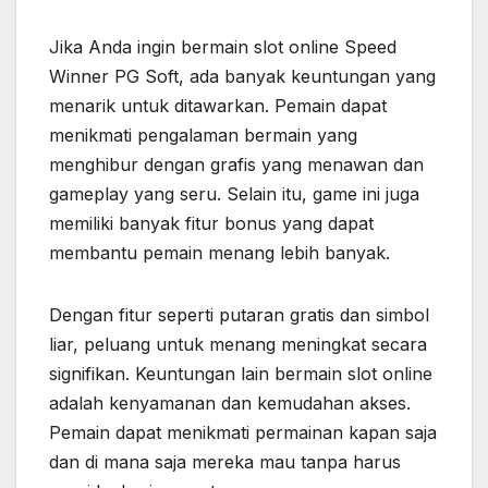
Jika Anda ingin bermain slot online Speed
Winner PG Soft, ada banyak keuntungan yang
menarik untuk ditawarkan. Pemain dapat
menikmati pengalaman bermain yang
menghibur dengan grafis yang menawan dan
gameplay yang seru. Selain itu, game ini juga
memiliki banyak fitur bonus yang dapat
membantu pemain menang lebih banyak.
Dengan fitur seperti putaran gratis dan simbol
liar, peluang untuk menang meningkat secara
signifikan. Keuntungan lain bermain slot online
adalah kenyamanan dan kemudahan akses.
Pemain dapat menikmati permainan kapan saja
dan di mana saja mereka mau tanpa harus