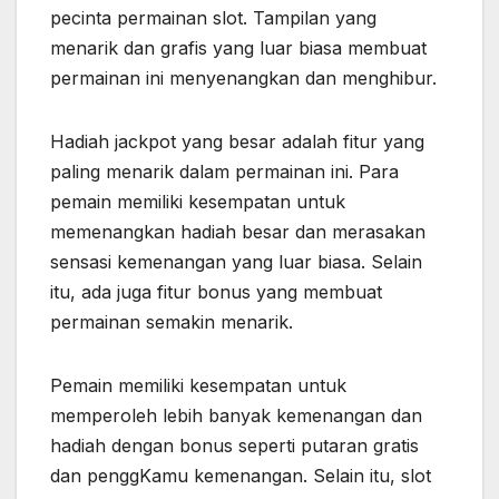
pecinta permainan slot. Tampilan yang
menarik dan grafis yang luar biasa membuat
permainan ini menyenangkan dan menghibur.
Hadiah jackpot yang besar adalah fitur yang
paling menarik dalam permainan ini. Para
pemain memiliki kesempatan untuk
memenangkan hadiah besar dan merasakan
sensasi kemenangan yang luar biasa. Selain
itu, ada juga fitur bonus yang membuat
permainan semakin menarik.
Pemain memiliki kesempatan untuk
memperoleh lebih banyak kemenangan dan
hadiah dengan bonus seperti putaran gratis
dan penggKamu kemenangan. Selain itu, slot