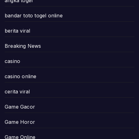
angka togel
bandar toto togel online
berita viral
Breaking News
casino
casino online
cerita viral
Game Gacor
Game Horor
Game Online