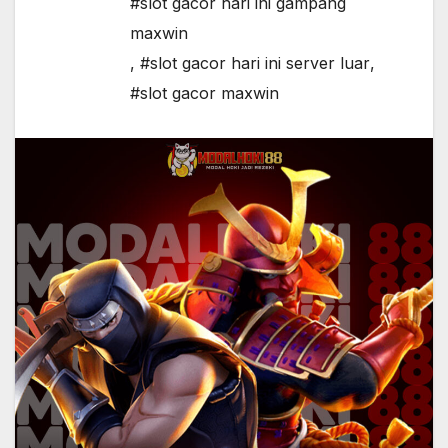
#slot gacor hari ini gampang
maxwin
,
#slot gacor hari ini server luar
,
#slot gacor maxwin