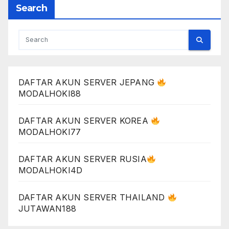
Search
DAFTAR AKUN SERVER JEPANG
MODALHOKI88
DAFTAR AKUN SERVER KOREA
MODALHOKI77
DAFTAR AKUN SERVER RUSIA
MODALHOKI4D
DAFTAR AKUN SERVER THAILAND
JUTAWAN188