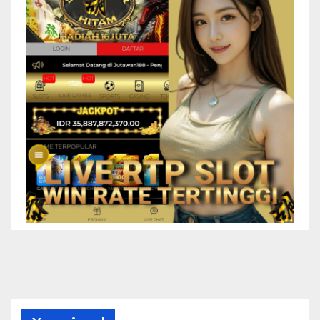
ANGKA TOGEL
BANDAR TOTO TOGEL ONLINE
BERITA VIRAL
BREAKING NEWS
CASINO
CASINO ONLINE
CERITA VIRAL
GAME GACOR
GAME HOROR
GAME ONLINE
GAME SLOT VIRAL
GOOD GAME
GOOD GAME WELL PLAYED