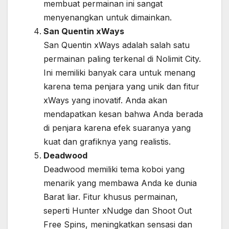
membuat permainan ini sangat
menyenangkan untuk dimainkan.
San Quentin xWays
San Quentin xWays adalah salah satu
permainan paling terkenal di Nolimit City.
Ini memiliki banyak cara untuk menang
karena tema penjara yang unik dan fitur
xWays yang inovatif. Anda akan
mendapatkan kesan bahwa Anda berada
di penjara karena efek suaranya yang
kuat dan grafiknya yang realistis.
Deadwood
Deadwood memiliki tema koboi yang
menarik yang membawa Anda ke dunia
Barat liar. Fitur khusus permainan,
seperti Hunter xNudge dan Shoot Out
Free Spins, meningkatkan sensasi dan