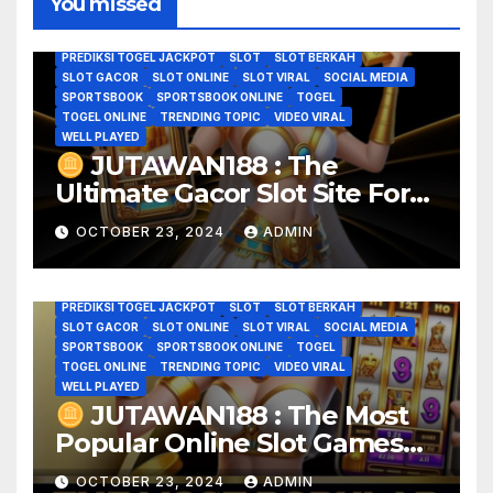
You missed
JADI JUTAWAN
JUTAWAN188
KISAH VIRAL
MODAL RECEH
PASANG ANGKA JITU
PREDIKSI ANGKA TOGEL
PREDIKSI TOGEL JACKPOT
SLOT
SLOT BERKAH
SLOT GACOR
SLOT ONLINE
SLOT VIRAL
SOCIAL MEDIA
SPORTSBOOK
SPORTSBOOK ONLINE
TOGEL
TOGEL ONLINE
TRENDING TOPIC
VIDEO VIRAL
WELL PLAYED
JUTAWAN188 : The
Ultimate Gacor Slot Site For
ANGKA TOGEL
BANDAR TOTO TOGEL ONLINE
BERITA VIRAL
BREAKING NEWS
CASINO
CASINO ONLINE
CERITA VIRAL
Easy Wins And Big Prizes
GAME GACOR
GAME HOROR
GAME ONLINE
OCTOBER 23, 2024
ADMIN
GAME SLOT VIRAL
GOOD GAME
GOOD GAME WELL PLAYED
JADI JUTAWAN
JUTAWAN188
KISAH VIRAL
MODAL RECEH
PASANG ANGKA JITU
PREDIKSI ANGKA TOGEL
PREDIKSI TOGEL JACKPOT
SLOT
SLOT BERKAH
SLOT GACOR
SLOT ONLINE
SLOT VIRAL
SOCIAL MEDIA
SPORTSBOOK
SPORTSBOOK ONLINE
TOGEL
TOGEL ONLINE
TRENDING TOPIC
VIDEO VIRAL
WELL PLAYED
JUTAWAN188 : The Most
Popular Online Slot Games
ANGKA TOGEL
BANDAR TOTO TOGEL ONLINE
BERITA VIRAL
BREAKING NEWS
CASINO
CASINO ONLINE
CERITA VIRAL
Loved By Indonesians
GAME GACOR
GAME HOROR
GAME ONLINE
OCTOBER 23, 2024
ADMIN