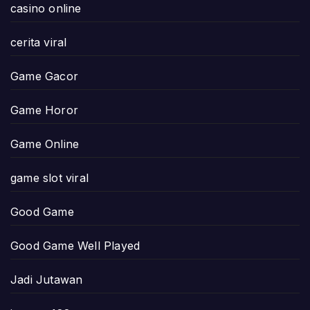
casino online
cerita viral
Game Gacor
Game Horor
Game Online
game slot viral
Good Game
Good Game Well Played
Jadi Jutawan