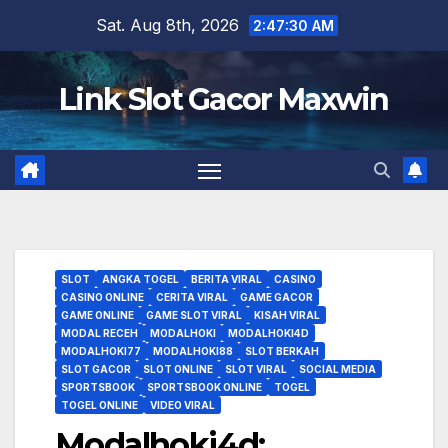
Skip
Sat. Aug 8th, 2026
2:47:32 AM
to
content
Link Slot Gacor Maxwin
SLOT
ANGKA TOGEL
BERITA VIRAL
CASINO
CASINO ONLINE
CERITA VIRAL
GAME GACOR
GAME ONLINE
GAME SLOT VIRAL
KISAH VIRAL
MODAL RECEH
MODALHOKI
MODALHOKI4D
MODALHOKI77
MODALHOKI88
SLOT BERKAH
SLOT GACOR
SLOT ONLINE
SLOT VIRAL
SOCIAL MEDIA
SPORTSBOOK
SPORTSBOOK ONLINE
TOGEL
TOGEL ONLINE
VIDEO VIRAL
Modalhoki4d: