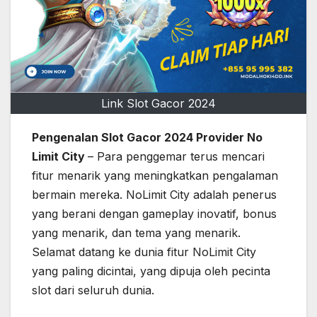
Link Slot Gacor 2024
Pengenalan Slot Gacor 2024 Provider No
Limit City
– Para penggemar terus mencari
fitur menarik yang meningkatkan pengalaman
bermain
mereka. NoLimit City adalah penerus
yang berani dengan gameplay inovatif, bonus
yang menarik, dan tema yang menarik.
Selamat datang ke dunia fitur NoLimit City
yang paling dicintai, yang dipuja oleh pecinta
slot dari seluruh dunia.