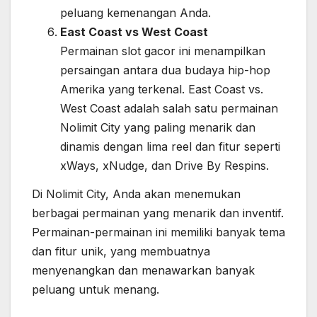
peluang kemenangan Anda.
East Coast vs West Coast
Permainan slot gacor ini menampilkan
persaingan antara dua budaya hip-hop
Amerika yang terkenal. East Coast vs.
West Coast adalah salah satu permainan
Nolimit City yang paling menarik dan
dinamis dengan lima reel dan fitur seperti
xWays, xNudge, dan Drive By Respins.
Di Nolimit City, Anda akan menemukan
berbagai permainan
yang menarik dan inventif.
Permainan-permainan ini memiliki banyak tema
dan fitur unik, yang membuatnya
menyenangkan dan menawarkan banyak
peluang untuk menang.