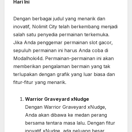
Hari Ini
Dengan berbagai judul yang menarik dan
inovatif, Nolimit City telah berkembang menjadi
salah satu penyedia permainan
terkemuka.
Jika Anda penggemar permainan slot gacor,
sepuluh permainan ini harus Anda coba di
Modalhoki4d. Permainan-permainan ini akan
memberikan pengalaman bermain yang tak
terlupakan dengan grafik yang luar biasa dan
fitur-fitur yang menarik.
Warrior Graveyard xNudge
Dengan Warrior Graveyard xNudge,
Anda akan dibawa ke medan perang
bersama tentara masa lalu. Dengan fitur
inovatif xNudge, ada peluang besar