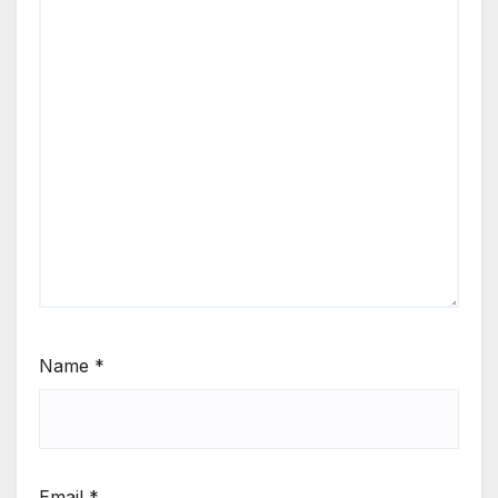
Name
*
Email
*