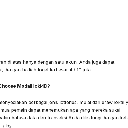
an di atas hanya dengan satu akun. Anda juga dapat
k, dengan hadiah togel terbesar 4d 10 juta.
Choose ModalHoki4D?
nyediakan berbagai jenis lotteries, mulai dari draw lokal 
a semua pemain dapat menemukan apa yang mereka sukai.
akin bahwa data dan transaksi Anda dilindungi dengan ket
 play.