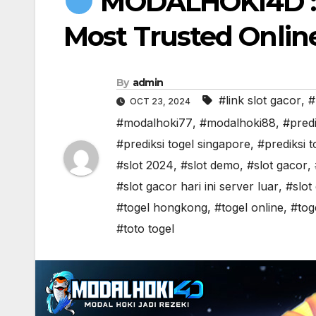
MODALHOKI4D : D
Most Trusted Online
By
admin
#link slot gacor
,
#
OCT 23, 2024
#modalhoki77
,
#modalhoki88
,
#predi
#prediksi togel singapore
,
#prediksi 
#slot 2024
,
#slot demo
,
#slot gacor
,
#slot gacor hari ini server luar
,
#slot
#togel hongkong
,
#togel online
,
#tog
#toto togel