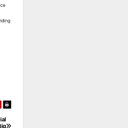
nce
iding
ial
Big