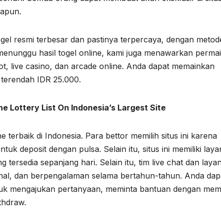
papun.
el resmi terbesar dan pastinya terpercaya, dengan metod
enunggu hasil togel online, kami juga menawarkan perma
slot, live casino, dan arcade online. Anda dapat memainkan
 terendah IDR 25.000.
ne Lottery List On Indonesia’s Largest Site
ne terbaik di Indonesia. Para bettor memilih situs ini karena
k deposit dengan pulsa. Selain itu, situs ini memiliki lay
tersedia sepanjang hari. Selain itu, tim live chat dan laya
onal, dan berpengalaman selama bertahun-tahun. Anda dap
tuk mengajukan pertanyaan, meminta bantuan dengan me
thdraw.