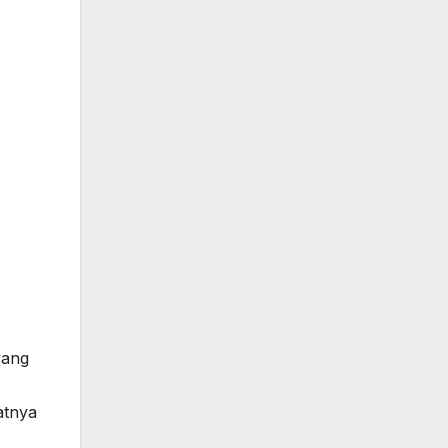
yang
atnya