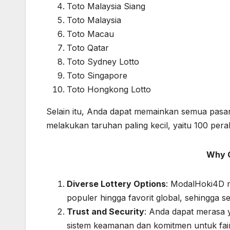
Toto Malaysia Siang
Toto Malaysia
Toto Macau
Toto Qatar
Toto Sydney Lotto
Toto Singapore
Toto Hongkong Lotto
Selain itu, Anda dapat memainkan semua pasar
melakukan taruhan paling kecil, yaitu 100 pera
Why 
Diverse Lottery Options
: ModalHoki4D me
populer hingga favorit global, sehingg
Trust and Security
: Anda dapat merasa y
sistem keamanan dan komitmen untuk fair