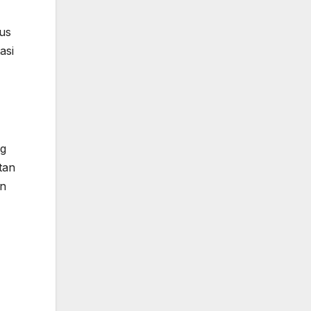
tus
asi
ng
tan
an