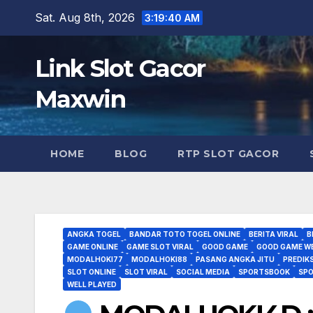
Skip
Sat. Aug 8th, 2026
3:19:42 AM
to
content
Link Slot Gacor
Maxwin
HOME
BLOG
RTP SLOT GACOR
ANGKA TOGEL
BANDAR TOTO TOGEL ONLINE
BERITA VIRAL
B
GAME ONLINE
GAME SLOT VIRAL
GOOD GAME
GOOD GAME WE
MODALHOKI77
MODALHOKI88
PASANG ANGKA JITU
PREDIK
SLOT ONLINE
SLOT VIRAL
SOCIAL MEDIA
SPORTSBOOK
SPO
WELL PLAYED